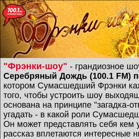
"Фрэнки-шоу"
- грандиозное ш
Серебряный Дождь (100.1 FM) по
котором Сумасшедший Фрэнки каж
того, чтобы устроить шоу выходящ
основана на принципе "загадка-о
угадать - в какой роли Сумасшед
Он может представлять себя кем 
рассказ вплетаются интересные ню