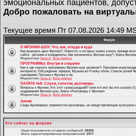
эмоциональных пациентов, допуст
Добро пожаловать на виртуальн
Текущее время Пт 07.08.2026 14:49 M
Форум
О ФРЭНКИ-ШОУ: Что, как, откуда и куда
Как выиграть диск Фрэнки?; Новости, о которых нужно узнать прежде все
сайта - регалии и координаты; Как начиналось Фрэнки-шоу?; Книга Фрэнк
Модераторы
Tania O
,
Boris Velehov
ПРОГРАММЫ: Внутри и снаружи
Как и где скачать программы Фрэнки-шоу целиком?; Призовая игра(загад
интернете; Обсуждение эфиров; Музыка во Franky-show; Список ролей Ф
сценариев; Письма к Фрэнки и пр.
Модераторы
Tania O
,
Boris Velehov
ПАЛАТА №6: Слухи, сплетни, разговоры
Вопросы к Фрэнки; Кто этот сумасшедший? (или кто мог бы его сыграть?
подражания Фрэнки-шоу; Книга «Разговоры с Фрэнки»
Модераторы
Tania O
,
Boris Velehov
Архив
Cюда Архивариус переместил разговоры, не представляющие культурно-
Кто сейчас на форуме
Наши пользователи оставили сообщений:
26203
Всего зарегистрированных пользователей:
1977