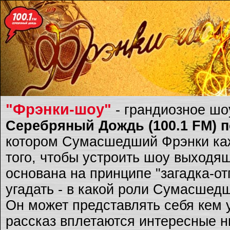
"Фрэнки-шоу"
- грандиозное ш
Серебряный Дождь (100.1 FM) по
котором Сумасшедший Фрэнки каж
того, чтобы устроить шоу выходящ
основана на принципе "загадка-о
угадать - в какой роли Сумасшед
Он может представлять себя кем 
рассказ вплетаются интересные ню