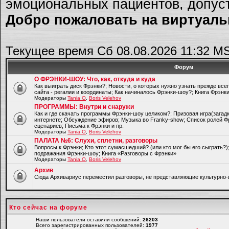
эмоциональных пациентов, допуст
Добро пожаловать на виртуальн
Текущее время Сб 08.08.2026 11:32 M
Форум
О ФРЭНКИ-ШОУ: Что, как, откуда и куда
Как выиграть диск Фрэнки?; Новости, о которых нужно узнать прежде все
сайта - регалии и координаты; Как начиналось Фрэнки-шоу?; Книга Фрэнк
Модераторы
Tania O
,
Boris Velehov
ПРОГРАММЫ: Внутри и снаружи
Как и где скачать программы Фрэнки-шоу целиком?; Призовая игра(загад
интернете; Обсуждение эфиров; Музыка во Franky-show; Список ролей Ф
сценариев; Письма к Фрэнки и пр.
Модераторы
Tania O
,
Boris Velehov
ПАЛАТА №6: Слухи, сплетни, разговоры
Вопросы к Фрэнки; Кто этот сумасшедший? (или кто мог бы его сыграть?
подражания Фрэнки-шоу; Книга «Разговоры с Фрэнки»
Модераторы
Tania O
,
Boris Velehov
Архив
Cюда Архивариус переместил разговоры, не представляющие культурно-
Кто сейчас на форуме
Наши пользователи оставили сообщений:
26203
Всего зарегистрированных пользователей:
1977