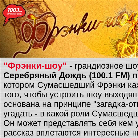
"Фрэнки-шоу"
- грандиозное ш
Серебряный Дождь (100.1 FM) по
котором Сумасшедший Фрэнки каж
того, чтобы устроить шоу выходящ
основана на принципе "загадка-о
угадать - в какой роли Сумасшед
Он может представлять себя кем 
рассказ вплетаются интересные ню