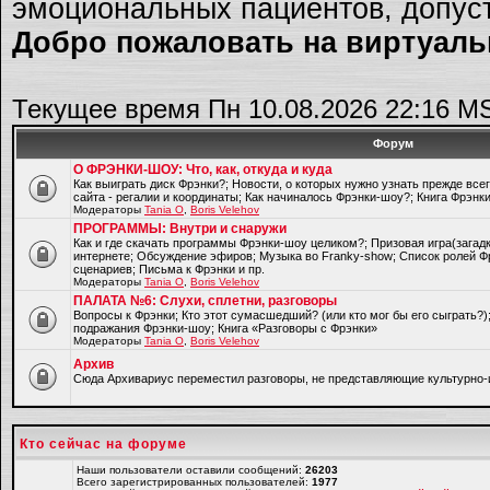
эмоциональных пациентов, допуст
Добро пожаловать на виртуальн
Текущее время Пн 10.08.2026 22:16 M
Форум
О ФРЭНКИ-ШОУ: Что, как, откуда и куда
Как выиграть диск Фрэнки?; Новости, о которых нужно узнать прежде все
сайта - регалии и координаты; Как начиналось Фрэнки-шоу?; Книга Фрэнк
Модераторы
Tania O
,
Boris Velehov
ПРОГРАММЫ: Внутри и снаружи
Как и где скачать программы Фрэнки-шоу целиком?; Призовая игра(загад
интернете; Обсуждение эфиров; Музыка во Franky-show; Список ролей Ф
сценариев; Письма к Фрэнки и пр.
Модераторы
Tania O
,
Boris Velehov
ПАЛАТА №6: Слухи, сплетни, разговоры
Вопросы к Фрэнки; Кто этот сумасшедший? (или кто мог бы его сыграть?
подражания Фрэнки-шоу; Книга «Разговоры с Фрэнки»
Модераторы
Tania O
,
Boris Velehov
Архив
Cюда Архивариус переместил разговоры, не представляющие культурно-
Кто сейчас на форуме
Наши пользователи оставили сообщений:
26203
Всего зарегистрированных пользователей:
1977