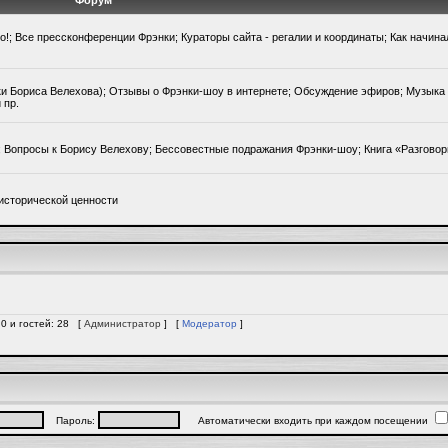
Форум
го!; Все прессконференции Фрэнки; Кураторы сайта - регалии и координаты; Как начин
ки Бориса Велехова); Отзывы о Фрэнки-шоу в интернете; Обсуждение эфиров; Музыка 
 пр.
); Вопросы к Борису Велехову; Бессовестные подражания Фрэнки-шоу; Книга «Разгово
исторической ценности
 0 и гостей: 28 [
Администратор
] [
Модератор
]
Пароль:
Автоматически входить при каждом посещении