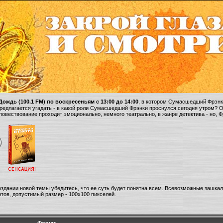
ождь (100.1 FM) по воскресеньям с 13:00 до 14:00
, в котором Сумасшедший Фрэнки
 предлагается угадать - в какой роли Сумасшедший Фрэнки проснулся сегодня утром? 
 повествование проходит эмоционально, немного театрально, в жанре детектива - но, 
оздании новой темы убедитесь, что ее суть будет понятна всем. Всевозможные зашка
тов, допустимый размер - 100х100 пикселей.