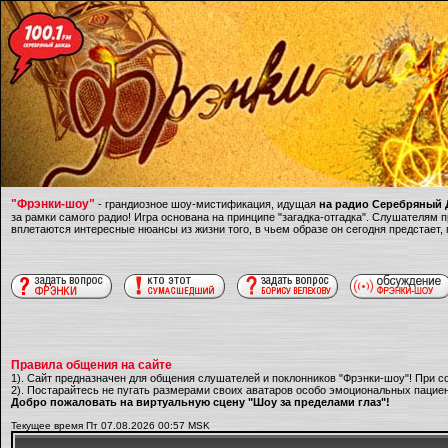
"Фрэнки-шоу"
- грандиозное шоу-мистификация, идущая
на радио Серебряный Д
за рамки самого радио! Игра основана на принципе "загадка-отгадка". Слушателям
вплетаются интересные нюансы из жизни того, в чьем образе он сегодня предстает,
Правила общения на сайте
1). Сайт предназначен для общения слушателей и поклонников "Фрэнки-шоу"! При с
2). Постарайтесь не пугать размерами своих аватаров особо эмоциональных пациен
Добро пожаловать на виртуальную сцену "Шоу за пределами глаз"!
Текущее время Пт 07.08.2026 00:57 MSK