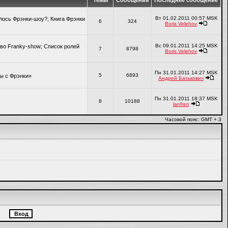
Темы
Сообщения
Последнее сообщение
Вт 01.02.2011 00:57 MSK
алось Фрэнки-шоу?; Книга Фрэнки
6
324
Boris Velehov
Вс 09.01.2011 14:25 MSK
во Franky-show; Список ролей
7
8798
Boris Velehov
Пн 31.01.2011 14:27 MSK
5
6893
ры с Фрэнки»
Андрей Батькович
Пн 31.01.2011 18:37 MSK
8
10188
lanfren
Часовой пояс: GMT + 3