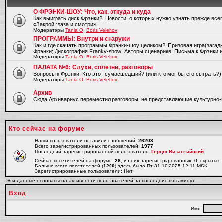
О ФРЭНКИ-ШОУ: Что, как, откуда и куда
Как выиграть диск Фрэнки?; Новости, о которых нужно узнать прежде все
«Закрой глаза и смотри»
Модераторы
Tania O
,
Boris Velehov
ПРОГРАММЫ: Внутри и снаружи
Как и где скачать программы Фрэнки-шоу целиком?; Призовая игра(загад
Фрэнки; Дискография Franky-show; Авторы сценариев; Письма к Фрэнки и
Модераторы
Tania O
,
Boris Velehov
ПАЛАТА №6: Слухи, сплетни, разговоры
Вопросы к Фрэнки; Кто этот сумасшедший? (или кто мог бы его сыграть?
Модераторы
Tania O
,
Boris Velehov
Архив
Cюда Архивариус переместил разговоры, не представляющие культурно-
Кто сейчас на форуме
Наши пользователи оставили сообщений:
26203
Всего зарегистрированных пользователей:
1977
Последний зарегистрированный пользователь:
Герцог Византийский
Сейчас посетителей на форуме:
28
, из них зарегистрированных: 0, скрытых:
Больше всего посетителей (
1209
) здесь было Пт 31.10.2025 12:11 MSK
Зарегистрированные пользователи: Нет
Эти данные основаны на активности пользователей за последние пять минут
Вход
Имя: