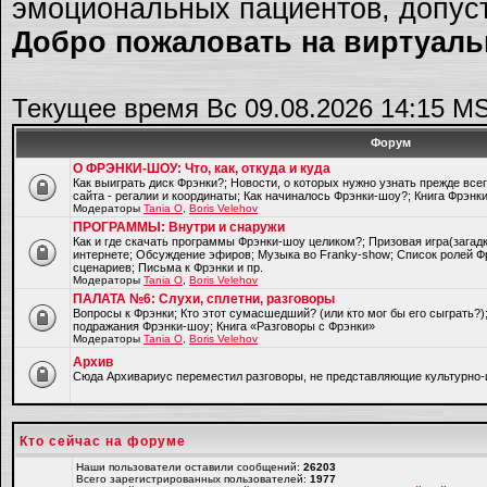
эмоциональных пациентов, допуст
Добро пожаловать на виртуальн
Текущее время Вс 09.08.2026 14:15 M
Форум
О ФРЭНКИ-ШОУ: Что, как, откуда и куда
Как выиграть диск Фрэнки?; Новости, о которых нужно узнать прежде все
сайта - регалии и координаты; Как начиналось Фрэнки-шоу?; Книга Фрэнк
Модераторы
Tania O
,
Boris Velehov
ПРОГРАММЫ: Внутри и снаружи
Как и где скачать программы Фрэнки-шоу целиком?; Призовая игра(загад
интернете; Обсуждение эфиров; Музыка во Franky-show; Список ролей Ф
сценариев; Письма к Фрэнки и пр.
Модераторы
Tania O
,
Boris Velehov
ПАЛАТА №6: Слухи, сплетни, разговоры
Вопросы к Фрэнки; Кто этот сумасшедший? (или кто мог бы его сыграть?
подражания Фрэнки-шоу; Книга «Разговоры с Фрэнки»
Модераторы
Tania O
,
Boris Velehov
Архив
Cюда Архивариус переместил разговоры, не представляющие культурно-
Кто сейчас на форуме
Наши пользователи оставили сообщений:
26203
Всего зарегистрированных пользователей:
1977