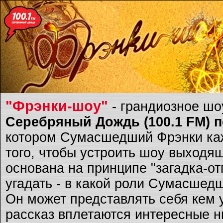
"Фрэнки-шоу"
- грандиозное ш
Серебряный Дождь (100.1 FM) по
котором Сумасшедший Фрэнки каж
того, чтобы устроить шоу выходящ
основана на принципе "загадка-о
угадать - в какой роли Сумасшед
Он может представлять себя кем 
рассказ вплетаются интересные ню