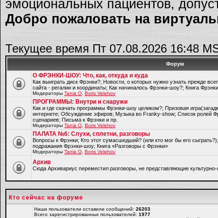
эмоциональных пациентов, допуст
Добро пожаловать на виртуальн
Текущее время Пт 07.08.2026 16:48 M
Форум
О ФРЭНКИ-ШОУ: Что, как, откуда и куда
Как выиграть диск Фрэнки?; Новости, о которых нужно узнать прежде все
сайта - регалии и координаты; Как начиналось Фрэнки-шоу?; Книга Фрэнк
Модераторы
Tania O
,
Boris Velehov
ПРОГРАММЫ: Внутри и снаружи
Как и где скачать программы Фрэнки-шоу целиком?; Призовая игра(загад
интернете; Обсуждение эфиров; Музыка во Franky-show; Список ролей Ф
сценариев; Письма к Фрэнки и пр.
Модераторы
Tania O
,
Boris Velehov
ПАЛАТА №6: Слухи, сплетни, разговоры
Вопросы к Фрэнки; Кто этот сумасшедший? (или кто мог бы его сыграть?
подражания Фрэнки-шоу; Книга «Разговоры с Фрэнки»
Модераторы
Tania O
,
Boris Velehov
Архив
Cюда Архивариус переместил разговоры, не представляющие культурно-
Кто сейчас на форуме
Наши пользователи оставили сообщений:
26203
Всего зарегистрированных пользователей:
1977