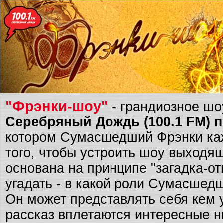
"Фрэнки-шоу"
- грандиозное ш
Серебряный Дождь (100.1 FM) по
котором Сумасшедший Фрэнки каж
того, чтобы устроить шоу выходящ
основана на принципе "загадка-о
угадать - в какой роли Сумасшед
Он может представлять себя кем 
рассказ вплетаются интересные ню