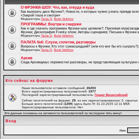
О ФРЭНКИ-ШОУ: Что, как, откуда и куда
Как выиграть диск Фрэнки?; Новости, о которых нужно узнать прежде все
«Закрой глаза и смотри»
Модераторы
Tania O
,
Boris Velehov
ПРОГРАММЫ: Внутри и снаружи
Как и где скачать программы Фрэнки-шоу целиком?; Призовая игра(загад
Фрэнки; Дискография Franky-show; Авторы сценариев; Письма к Фрэнки и
Модераторы
Tania O
,
Boris Velehov
ПАЛАТА №6: Слухи, сплетни, разговоры
Вопросы к Фрэнки; Кто этот сумасшедший? (или кто мог бы его сыграть?
Модераторы
Tania O
,
Boris Velehov
Архив
Cюда Архивариус переместил разговоры, не представляющие культурно-
Кто сейчас на форуме
Наши пользователи оставили сообщений:
26203
Всего зарегистрированных пользователей:
1977
Последний зарегистрированный пользователь:
Герцог Византийский
Сейчас посетителей на форуме:
29
, из них зарегистрированных: 0, скрытых:
Больше всего посетителей (
1209
) здесь было Пт 31.10.2025 12:11 MSK
Зарегистрированные пользователи: Нет
Эти данные основаны на активности пользователей за последние пять минут
Вход
Имя: