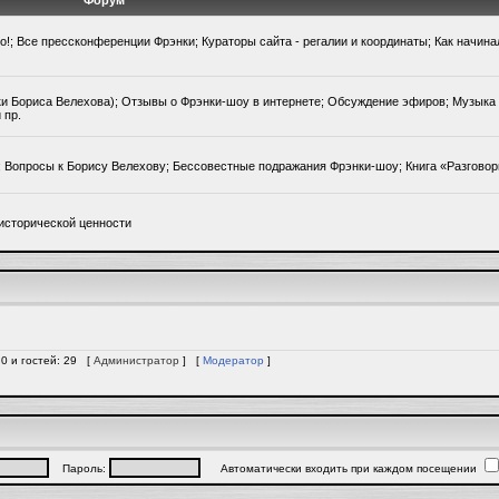
Форум
го!; Все прессконференции Фрэнки; Кураторы сайта - регалии и координаты; Как начин
ки Бориса Велехова); Отзывы о Фрэнки-шоу в интернете; Обсуждение эфиров; Музыка 
 пр.
); Вопросы к Борису Велехову; Бессовестные подражания Фрэнки-шоу; Книга «Разгово
исторической ценности
 0 и гостей: 29 [
Администратор
] [
Модератор
]
Пароль:
Автоматически входить при каждом посещении