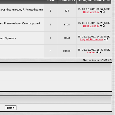
Темы
Сообщения
Последнее сообщение
Вт 01.02.2011 00:57 MSK
алось Фрэнки-шоу?; Книга Фрэнки
6
324
Boris Velehov
Вс 09.01.2011 14:25 MSK
во Franky-show; Список ролей
7
8798
Boris Velehov
Пн 31.01.2011 14:27 MSK
5
6893
ры с Фрэнки»
Андрей Батькович
Пн 31.01.2011 18:37 MSK
8
10188
lanfren
Часовой пояс: GMT + 3