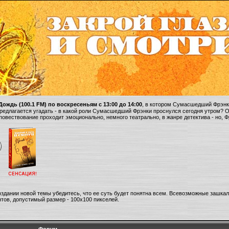
ождь (100.1 FM) по воскресеньям с 13:00 до 14:00
, в котором Сумасшедший Фрэнки
 предлагается угадать - в какой роли Сумасшедший Фрэнки проснулся сегодня утром? 
 повествование проходит эмоционально, немного театрально, в жанре детектива - но, 
оздании новой темы убедитесь, что ее суть будет понятна всем. Всевозможные зашка
тов, допустимый размер - 100х100 пикселей.