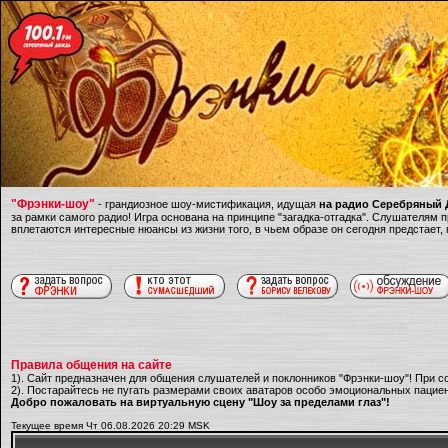
"Фрэнки-шоу"
- грандиозное шоу-мистификация, идущая
на радио Серебряный Д
за рамки самого радио! Игра основана на принципе "загадка-отгадка". Слушателям
вплетаются интересные нюансы из жизни того, в чьем образе он сегодня предстает,
Правила общения на сайте
1). Сайт предназначен для общения слушателей и поклонников "Фрэнки-шоу"! При с
2). Постарайтесь не пугать размерами своих аватаров особо эмоциональных пациен
Добро пожаловать на виртуальную сцену "Шоу за пределами глаз"!
Текущее время Чт 06.08.2026 20:29 MSK