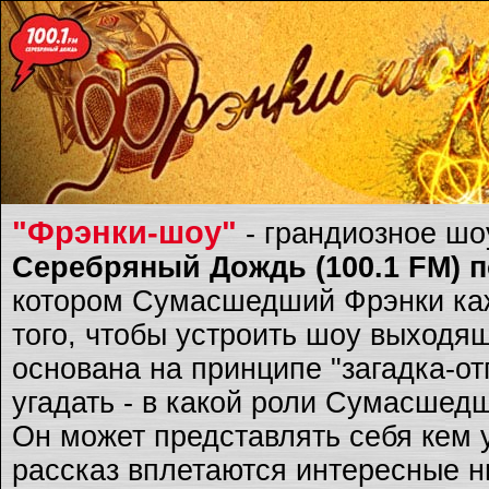
"Фрэнки-шоу"
- грандиозное ш
Серебряный Дождь (100.1 FM) по
котором Сумасшедший Фрэнки каж
того, чтобы устроить шоу выходящ
основана на принципе "загадка-о
угадать - в какой роли Сумасшед
Он может представлять себя кем 
рассказ вплетаются интересные ню