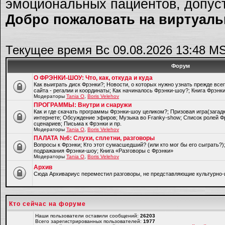
эмоциональных пациентов, допуст
Добро пожаловать на виртуальн
Текущее время Вс 09.08.2026 13:48 M
Форум
О ФРЭНКИ-ШОУ: Что, как, откуда и куда
Как выиграть диск Фрэнки?; Новости, о которых нужно узнать прежде все
сайта - регалии и координаты; Как начиналось Фрэнки-шоу?; Книга Фрэнк
Модераторы
Tania O
,
Boris Velehov
ПРОГРАММЫ: Внутри и снаружи
Как и где скачать программы Фрэнки-шоу целиком?; Призовая игра(загад
интернете; Обсуждение эфиров; Музыка во Franky-show; Список ролей Ф
сценариев; Письма к Фрэнки и пр.
Модераторы
Tania O
,
Boris Velehov
ПАЛАТА №6: Слухи, сплетни, разговоры
Вопросы к Фрэнки; Кто этот сумасшедший? (или кто мог бы его сыграть?
подражания Фрэнки-шоу; Книга «Разговоры с Фрэнки»
Модераторы
Tania O
,
Boris Velehov
Архив
Cюда Архивариус переместил разговоры, не представляющие культурно-
Кто сейчас на форуме
Наши пользователи оставили сообщений:
26203
Всего зарегистрированных пользователей:
1977