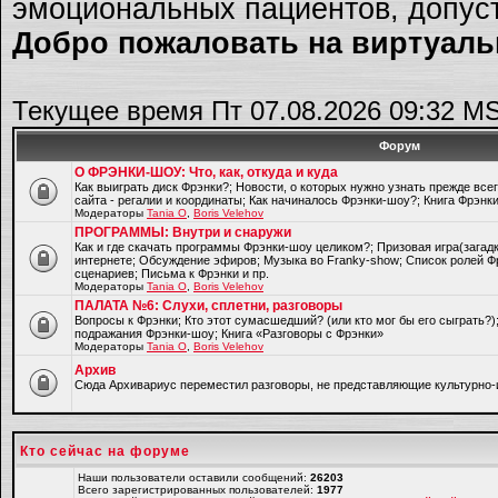
эмоциональных пациентов, допуст
Добро пожаловать на виртуальн
Текущее время Пт 07.08.2026 09:32 M
Форум
О ФРЭНКИ-ШОУ: Что, как, откуда и куда
Как выиграть диск Фрэнки?; Новости, о которых нужно узнать прежде все
сайта - регалии и координаты; Как начиналось Фрэнки-шоу?; Книга Фрэнк
Модераторы
Tania O
,
Boris Velehov
ПРОГРАММЫ: Внутри и снаружи
Как и где скачать программы Фрэнки-шоу целиком?; Призовая игра(загад
интернете; Обсуждение эфиров; Музыка во Franky-show; Список ролей Ф
сценариев; Письма к Фрэнки и пр.
Модераторы
Tania O
,
Boris Velehov
ПАЛАТА №6: Слухи, сплетни, разговоры
Вопросы к Фрэнки; Кто этот сумасшедший? (или кто мог бы его сыграть?
подражания Фрэнки-шоу; Книга «Разговоры с Фрэнки»
Модераторы
Tania O
,
Boris Velehov
Архив
Cюда Архивариус переместил разговоры, не представляющие культурно-
Кто сейчас на форуме
Наши пользователи оставили сообщений:
26203
Всего зарегистрированных пользователей:
1977