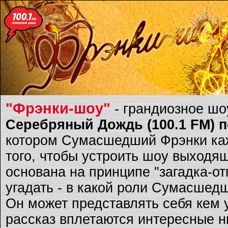
"Фрэнки-шоу"
- грандиозное ш
Серебряный Дождь (100.1 FM) по
котором Сумасшедший Фрэнки каж
того, чтобы устроить шоу выходящ
основана на принципе "загадка-о
угадать - в какой роли Сумасшед
Он может представлять себя кем 
рассказ вплетаются интересные ню