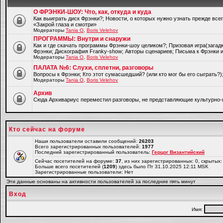
О ФРЭНКИ-ШОУ: Что, как, откуда и куда
Как выиграть диск Фрэнки?; Новости, о которых нужно узнать прежде все
«Закрой глаза и смотри»
Модераторы
Tania O
,
Boris Velehov
ПРОГРАММЫ: Внутри и снаружи
Как и где скачать программы Фрэнки-шоу целиком?; Призовая игра(загад
Фрэнки; Дискография Franky-show; Авторы сценариев; Письма к Фрэнки и
Модераторы
Tania O
,
Boris Velehov
ПАЛАТА №6: Слухи, сплетни, разговоры
Вопросы к Фрэнки; Кто этот сумасшедший? (или кто мог бы его сыграть?
Модераторы
Tania O
,
Boris Velehov
Архив
Cюда Архивариус переместил разговоры, не представляющие культурно-
Кто сейчас на форуме
Наши пользователи оставили сообщений:
26203
Всего зарегистрированных пользователей:
1977
Последний зарегистрированный пользователь:
Герцог Византийский
Сейчас посетителей на форуме:
37
, из них зарегистрированных: 0, скрытых:
Больше всего посетителей (
1209
) здесь было Пт 31.10.2025 12:11 MSK
Зарегистрированные пользователи: Нет
Эти данные основаны на активности пользователей за последние пять минут
Вход
Имя: