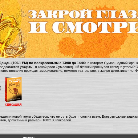
ождь (100.1 FM) по воскресеньям с 13:00 до 14:00
, в котором Сумасшедший Фрэнки
 предлагается угадать - в какой роли Сумасшедший Фрэнки проснулся сегодня утром? 
 повествование проходит эмоционально, немного театрально, в жанре детектива - но, 
оздании новой темы убедитесь, что ее суть будет понятна всем. Всевозможные зашка
тов, допустимый размер - 100х100 пикселей.