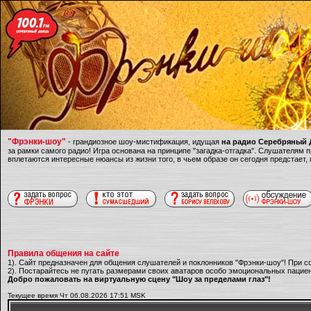
"Фрэнки-шоу"
- грандиозное шоу-мистификация, идущая
на радио Серебряный Д
за рамки самого радио! Игра основана на принципе "загадка-отгадка". Слушателям
вплетаются интересные нюансы из жизни того, в чьем образе он сегодня предстает,
Правила общения на сайте
1). Сайт предназначен для общения слушателей и поклонников "Фрэнки-шоу"! При с
2). Постарайтесь не пугать размерами своих аватаров особо эмоциональных пациен
Добро пожаловать на виртуальную сцену "Шоу за пределами глаз"!
Текущее время Чт 06.08.2026 17:51 MSK