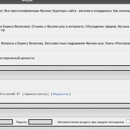
Форум
го!; Все прессконференции Фрэнки; Кураторы сайта - регалии и координаты; Как начин
ки Бориса Велехова); Отзывы о Фрэнки-шоу в интернете; Обсуждение эфиров; Музыка 
 пр.
); Вопросы к Борису Велехову; Бессовестные подражания Фрэнки-шоу; Книга «Разгово
исторической ценности
 0 и гостей: 37 [
Администратор
] [
Модератор
]
Пароль:
Автоматически входить при каждом посещении