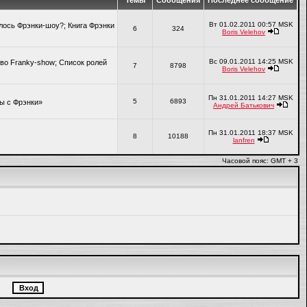
Темы
Сообщения
Последнее сообщение
Вт 01.02.2011 00:57 MSK
алось Фрэнки-шоу?; Книга Фрэнки
6
324
Boris Velehov
Вс 09.01.2011 14:25 MSK
во Franky-show; Список ролей
7
8798
Boris Velehov
Пн 31.01.2011 14:27 MSK
5
6893
ры с Фрэнки»
Андрей Батькович
Пн 31.01.2011 18:37 MSK
8
10188
lanfren
Часовой пояс: GMT + 3