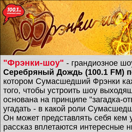
"Фрэнки-шоу"
- грандиозное ш
Серебряный Дождь (100.1 FM) по
котором Сумасшедший Фрэнки каж
того, чтобы устроить шоу выходящ
основана на принципе "загадка-о
угадать - в какой роли Сумасшед
Он может представлять себя кем 
рассказ вплетаются интересные ню