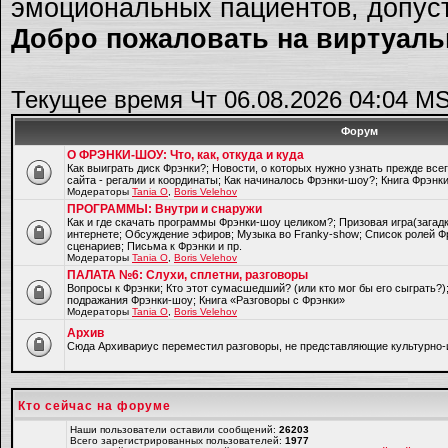
эмоциональных пациентов, допуст
Добро пожаловать на виртуальн
Текущее время Чт 06.08.2026 04:04 M
Форум
О ФРЭНКИ-ШОУ: Что, как, откуда и куда
Как выиграть диск Фрэнки?; Новости, о которых нужно узнать прежде все
сайта - регалии и координаты; Как начиналось Фрэнки-шоу?; Книга Фрэнк
Модераторы
Tania O
,
Boris Velehov
ПРОГРАММЫ: Внутри и снаружи
Как и где скачать программы Фрэнки-шоу целиком?; Призовая игра(загад
интернете; Обсуждение эфиров; Музыка во Franky-show; Список ролей Ф
сценариев; Письма к Фрэнки и пр.
Модераторы
Tania O
,
Boris Velehov
ПАЛАТА №6: Слухи, сплетни, разговоры
Вопросы к Фрэнки; Кто этот сумасшедший? (или кто мог бы его сыграть?
подражания Фрэнки-шоу; Книга «Разговоры с Фрэнки»
Модераторы
Tania O
,
Boris Velehov
Архив
Cюда Архивариус переместил разговоры, не представляющие культурно-
Кто сейчас на форуме
Наши пользователи оставили сообщений:
26203
Всего зарегистрированных пользователей:
1977