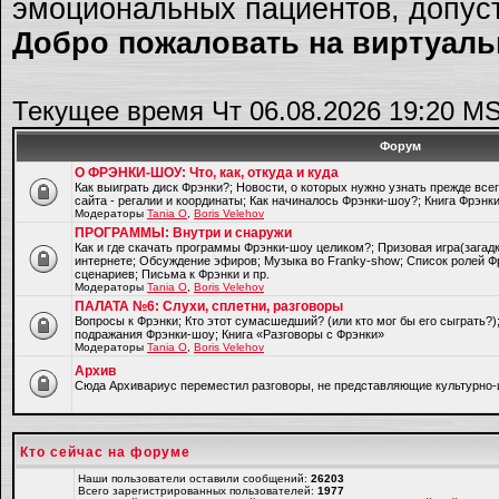
эмоциональных пациентов, допуст
Добро пожаловать на виртуальн
Текущее время Чт 06.08.2026 19:20 M
Форум
О ФРЭНКИ-ШОУ: Что, как, откуда и куда
Как выиграть диск Фрэнки?; Новости, о которых нужно узнать прежде все
сайта - регалии и координаты; Как начиналось Фрэнки-шоу?; Книга Фрэнк
Модераторы
Tania O
,
Boris Velehov
ПРОГРАММЫ: Внутри и снаружи
Как и где скачать программы Фрэнки-шоу целиком?; Призовая игра(загад
интернете; Обсуждение эфиров; Музыка во Franky-show; Список ролей Ф
сценариев; Письма к Фрэнки и пр.
Модераторы
Tania O
,
Boris Velehov
ПАЛАТА №6: Слухи, сплетни, разговоры
Вопросы к Фрэнки; Кто этот сумасшедший? (или кто мог бы его сыграть?
подражания Фрэнки-шоу; Книга «Разговоры с Фрэнки»
Модераторы
Tania O
,
Boris Velehov
Архив
Cюда Архивариус переместил разговоры, не представляющие культурно-
Кто сейчас на форуме
Наши пользователи оставили сообщений:
26203
Всего зарегистрированных пользователей:
1977