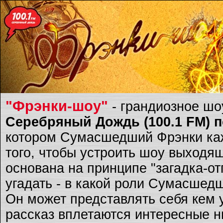
"Фрэнки-шоу"
- грандиозное ш
Серебряный Дождь (100.1 FM) по
котором Сумасшедший Фрэнки каж
того, чтобы устроить шоу выходящ
основана на принципе "загадка-о
угадать - в какой роли Сумасшед
Он может представлять себя кем 
рассказ вплетаются интересные ню