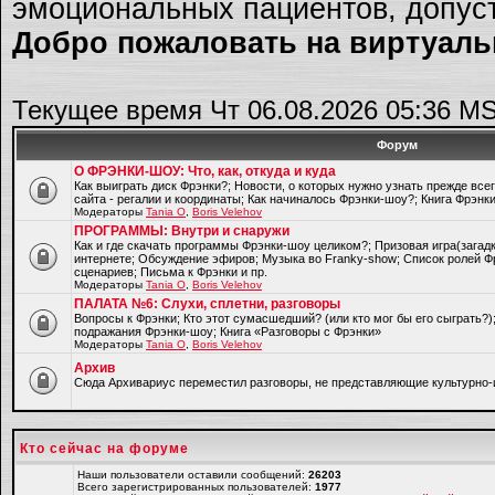
эмоциональных пациентов, допуст
Добро пожаловать на виртуальн
Текущее время Чт 06.08.2026 05:36 M
Форум
О ФРЭНКИ-ШОУ: Что, как, откуда и куда
Как выиграть диск Фрэнки?; Новости, о которых нужно узнать прежде все
сайта - регалии и координаты; Как начиналось Фрэнки-шоу?; Книга Фрэнк
Модераторы
Tania O
,
Boris Velehov
ПРОГРАММЫ: Внутри и снаружи
Как и где скачать программы Фрэнки-шоу целиком?; Призовая игра(загад
интернете; Обсуждение эфиров; Музыка во Franky-show; Список ролей Ф
сценариев; Письма к Фрэнки и пр.
Модераторы
Tania O
,
Boris Velehov
ПАЛАТА №6: Слухи, сплетни, разговоры
Вопросы к Фрэнки; Кто этот сумасшедший? (или кто мог бы его сыграть?
подражания Фрэнки-шоу; Книга «Разговоры с Фрэнки»
Модераторы
Tania O
,
Boris Velehov
Архив
Cюда Архивариус переместил разговоры, не представляющие культурно-
Кто сейчас на форуме
Наши пользователи оставили сообщений:
26203
Всего зарегистрированных пользователей:
1977