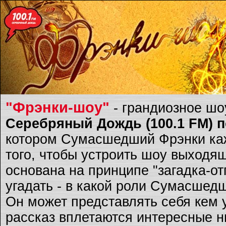
"Фрэнки-шоу"
- грандиозное ш
Серебряный Дождь (100.1 FM) по
котором Сумасшедший Фрэнки каж
того, чтобы устроить шоу выходящ
основана на принципе "загадка-о
угадать - в какой роли Сумасшед
Он может представлять себя кем 
рассказ вплетаются интересные ню