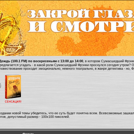
ождь (100.1 FM) по воскресеньям с 13:00 до 14:00
, в котором Сумасшедший Фрэнки
 предлагается угадать - в какой роли Сумасшедший Фрэнки проснулся сегодня утром? 
 повествование проходит эмоционально, немного театрально, в жанре детектива - но, 
оздании новой темы убедитесь, что ее суть будет понятна всем. Всевозможные зашка
тов, допустимый размер - 100х100 пикселей.