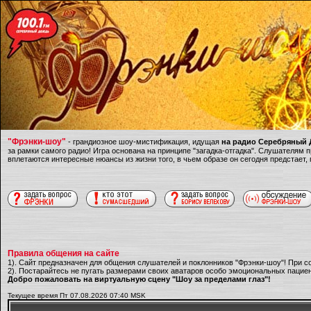
"Фрэнки-шоу"
- грандиозное шоу-мистификация, идущая
на радио Серебряный Д
за рамки самого радио! Игра основана на принципе "загадка-отгадка". Слушателям
вплетаются интересные нюансы из жизни того, в чьем образе он сегодня предстает,
Правила общения на сайте
1). Сайт предназначен для общения слушателей и поклонников "Фрэнки-шоу"! При с
2). Постарайтесь не пугать размерами своих аватаров особо эмоциональных пациен
Добро пожаловать на виртуальную сцену "Шоу за пределами глаз"!
Текущее время Пт 07.08.2026 07:40 MSK