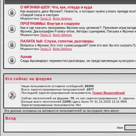
О ФРЭНКИ-ШОУ: Что, как, откуда и куда
Как выиграть диск Фрэнки?; Новости, о которых нужно узнать прежде все
«Закрой глаза и смотри»
Модераторы
Tania O
,
Boris Velehov
ПРОГРАММЫ: Внутри и снаружи
Как и где скачать программы Фрэнки-шоу целиком?; Призовая игра(загад
Фрэнки; Дискография Franky-show; Авторы сценариев; Письма к Фрэнки и
Модераторы
Tania O
,
Boris Velehov
ПАЛАТА №6: Слухи, сплетни, разговоры
Вопросы к Фрэнки; Кто этот сумасшедший? (или кто мог бы его сыграть?
Модераторы
Tania O
,
Boris Velehov
Архив
Cюда Архивариус переместил разговоры, не представляющие культурно-
Кто сейчас на форуме
Наши пользователи оставили сообщений:
26203
Всего зарегистрированных пользователей:
1977
Последний зарегистрированный пользователь:
Герцог Византийский
Сейчас посетителей на форуме:
70
, из них зарегистрированных: 0, скрытых:
Больше всего посетителей (
1209
) здесь было Пт 31.10.2025 12:11 MSK
Зарегистрированные пользователи: Нет
Эти данные основаны на активности пользователей за последние пять минут
Вход
Имя: