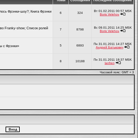
Темы
Сообщения
Последнее сообщение
Вт 01.02.2011 00:57 MSK
алось Фрэнки-шоу?; Книга Фрэнки
6
324
Boris Velehov
Вс 09.01.2011 14:25 MSK
во Franky-show; Список ролей
7
8798
Boris Velehov
Пн 31.01.2011 14:27 MSK
5
6893
ры с Фрэнки»
Андрей Батькович
Пн 31.01.2011 18:37 MSK
8
10188
lanfren
Часовой пояс: GMT + 3