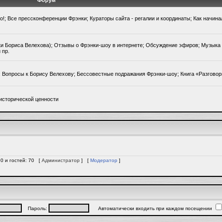
Форум
го!; Все прессконференции Фрэнки; Кураторы сайта - регалии и координаты; Как начин
ки Бориса Велехова); Отзывы о Фрэнки-шоу в интернете; Обсуждение эфиров; Музыка 
 пр.
); Вопросы к Борису Велехову; Бессовестные подражания Фрэнки-шоу; Книга «Разгово
исторической ценности
 0 и гостей: 70 [
Администратор
] [
Модератор
]
Пароль:
Автоматически входить при каждом посещении