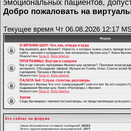
эмоциональных пациентов, допуст
Добро пожаловать на виртуальн
Текущее время Чт 06.08.2026 12:17 M
Форум
О ФРЭНКИ-ШОУ: Что, как, откуда и куда
Как выиграть диск Фрэнки?; Новости, о которых нужно узнать прежде все
сайта - регалии и координаты; Как начиналось Фрэнки-шоу?; Книга Фрэнк
Модераторы
Tania O
,
Boris Velehov
ПРОГРАММЫ: Внутри и снаружи
Как и где скачать программы Фрэнки-шоу целиком?; Призовая игра(загад
интернете; Обсуждение эфиров; Музыка во Franky-show; Список ролей Ф
сценариев; Письма к Фрэнки и пр.
Модераторы
Tania O
,
Boris Velehov
ПАЛАТА №6: Слухи, сплетни, разговоры
Вопросы к Фрэнки; Кто этот сумасшедший? (или кто мог бы его сыграть?
подражания Фрэнки-шоу; Книга «Разговоры с Фрэнки»
Модераторы
Tania O
,
Boris Velehov
Архив
Cюда Архивариус переместил разговоры, не представляющие культурно-
Кто сейчас на форуме
Наши пользователи оставили сообщений:
26203
Всего зарегистрированных пользователей:
1977