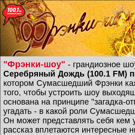
"Фрэнки-шоу"
- грандиозное ш
Серебряный Дождь (100.1 FM) по
котором Сумасшедший Фрэнки каж
того, чтобы устроить шоу выходящ
основана на принципе "загадка-о
угадать - в какой роли Сумасшед
Он может представлять себя кем 
рассказ вплетаются интересные ню