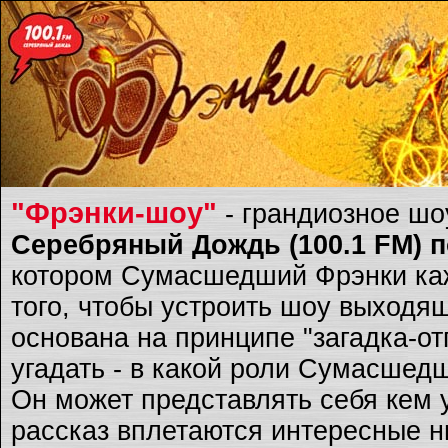
"Фрэнки-шоу"
- грандиозное ш
Серебряный Дождь (100.1 FM) по
котором Сумасшедший Фрэнки каж
того, чтобы устроить шоу выходящ
основана на принципе "загадка-о
угадать - в какой роли Сумасшед
Он может представлять себя кем 
рассказ вплетаются интересные ню