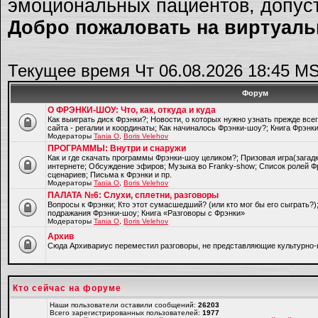
эмоциональных пациентов, допуст
Добро пожаловать на виртуальн
Текущее время Чт 06.08.2026 18:45 M
Форум
О ФРЭНКИ-ШОУ: Что, как, откуда и куда
Как выиграть диск Фрэнки?; Новости, о которых нужно узнать прежде все
сайта - регалии и координаты; Как начиналось Фрэнки-шоу?; Книга Фрэнк
Модераторы
Tania O
,
Boris Velehov
ПРОГРАММЫ: Внутри и снаружи
Как и где скачать программы Фрэнки-шоу целиком?; Призовая игра(загад
интернете; Обсуждение эфиров; Музыка во Franky-show; Список ролей Ф
сценариев; Письма к Фрэнки и пр.
Модераторы
Tania O
,
Boris Velehov
ПАЛАТА №6: Слухи, сплетни, разговоры
Вопросы к Фрэнки; Кто этот сумасшедший? (или кто мог бы его сыграть?
подражания Фрэнки-шоу; Книга «Разговоры с Фрэнки»
Модераторы
Tania O
,
Boris Velehov
Архив
Cюда Архивариус переместил разговоры, не представляющие культурно-
Кто сейчас на форуме
Наши пользователи оставили сообщений:
26203
Всего зарегистрированных пользователей:
1977