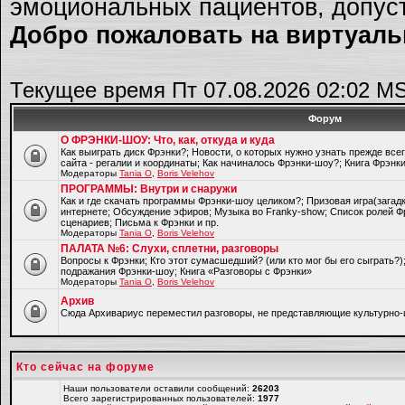
эмоциональных пациентов, допуст
Добро пожаловать на виртуальн
Текущее время Пт 07.08.2026 02:02 M
Форум
О ФРЭНКИ-ШОУ: Что, как, откуда и куда
Как выиграть диск Фрэнки?; Новости, о которых нужно узнать прежде все
сайта - регалии и координаты; Как начиналось Фрэнки-шоу?; Книга Фрэнк
Модераторы
Tania O
,
Boris Velehov
ПРОГРАММЫ: Внутри и снаружи
Как и где скачать программы Фрэнки-шоу целиком?; Призовая игра(загад
интернете; Обсуждение эфиров; Музыка во Franky-show; Список ролей Ф
сценариев; Письма к Фрэнки и пр.
Модераторы
Tania O
,
Boris Velehov
ПАЛАТА №6: Слухи, сплетни, разговоры
Вопросы к Фрэнки; Кто этот сумасшедший? (или кто мог бы его сыграть?
подражания Фрэнки-шоу; Книга «Разговоры с Фрэнки»
Модераторы
Tania O
,
Boris Velehov
Архив
Cюда Архивариус переместил разговоры, не представляющие культурно-
Кто сейчас на форуме
Наши пользователи оставили сообщений:
26203
Всего зарегистрированных пользователей:
1977