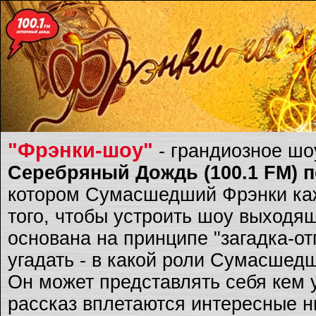
"Фрэнки-шоу"
- грандиозное ш
Серебряный Дождь (100.1 FM) по
котором Сумасшедший Фрэнки каж
того, чтобы устроить шоу выходящ
основана на принципе "загадка-о
угадать - в какой роли Сумасшед
Он может представлять себя кем 
рассказ вплетаются интересные ню