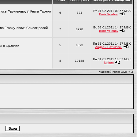
Темы
Сообщения
Последнее сообщение
Вт 01.02.2011 00:57 MSK
алось Фрэнки-шоу?; Книга Фрэнки
6
324
Boris Velehov
Вс 09.01.2011 14:25 MSK
во Franky-show; Список ролей
7
8798
Boris Velehov
Пн 31.01.2011 14:27 MSK
5
6893
ры с Фрэнки»
Андрей Батькович
Пн 31.01.2011 18:37 MSK
8
10188
lanfren
Часовой пояс: GMT + 3