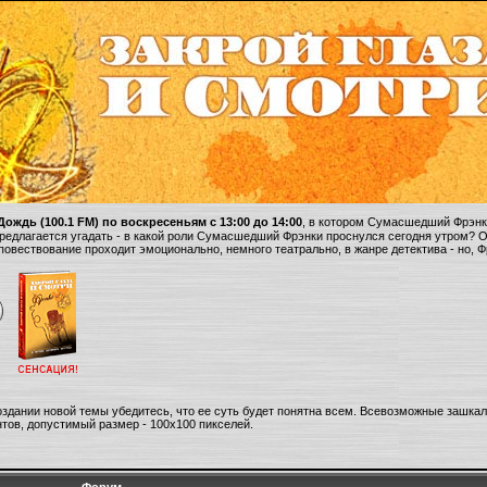
ождь (100.1 FM) по воскресеньям с 13:00 до 14:00
, в котором Сумасшедший Фрэнки
 предлагается угадать - в какой роли Сумасшедший Фрэнки проснулся сегодня утром? 
 повествование проходит эмоционально, немного театрально, в жанре детектива - но, 
оздании новой темы убедитесь, что ее суть будет понятна всем. Всевозможные зашка
тов, допустимый размер - 100х100 пикселей.