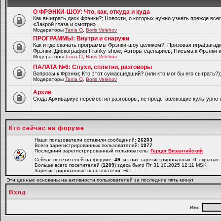
О ФРЭНКИ-ШОУ: Что, как, откуда и куда
Как выиграть диск Фрэнки?; Новости, о которых нужно узнать прежде все
«Закрой глаза и смотри»
Модераторы
Tania O
,
Boris Velehov
ПРОГРАММЫ: Внутри и снаружи
Как и где скачать программы Фрэнки-шоу целиком?; Призовая игра(загад
Фрэнки; Дискография Franky-show; Авторы сценариев; Письма к Фрэнки и
Модераторы
Tania O
,
Boris Velehov
ПАЛАТА №6: Слухи, сплетни, разговоры
Вопросы к Фрэнки; Кто этот сумасшедший? (или кто мог бы его сыграть?
Модераторы
Tania O
,
Boris Velehov
Архив
Cюда Архивариус переместил разговоры, не представляющие культурно-
Кто сейчас на форуме
Наши пользователи оставили сообщений:
26203
Всего зарегистрированных пользователей:
1977
Последний зарегистрированный пользователь:
Герцог Византийский
Сейчас посетителей на форуме:
49
, из них зарегистрированных: 0, скрытых:
Больше всего посетителей (
1209
) здесь было Пт 31.10.2025 12:11 MSK
Зарегистрированные пользователи: Нет
Эти данные основаны на активности пользователей за последние пять минут
Вход
Имя: