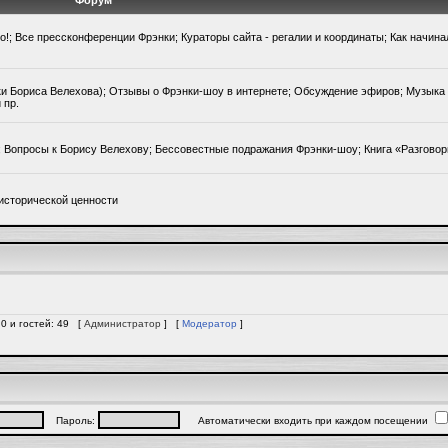
Форум
го!; Все прессконференции Фрэнки; Кураторы сайта - регалии и координаты; Как начин
ки Бориса Велехова); Отзывы о Фрэнки-шоу в интернете; Обсуждение эфиров; Музыка 
 пр.
); Вопросы к Борису Велехову; Бессовестные подражания Фрэнки-шоу; Книга «Разгово
исторической ценности
 0 и гостей: 49 [
Администратор
] [
Модератор
]
Пароль:
Автоматически входить при каждом посещении