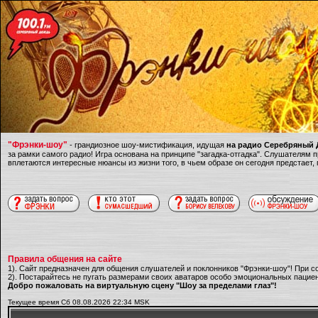
"Фрэнки-шоу"
- грандиозное шоу-мистификация, идущая
на радио Серебряный Д
за рамки самого радио! Игра основана на принципе "загадка-отгадка". Слушателям
вплетаются интересные нюансы из жизни того, в чьем образе он сегодня предстает,
Правила общения на сайте
1). Сайт предназначен для общения слушателей и поклонников "Фрэнки-шоу"! При с
2). Постарайтесь не пугать размерами своих аватаров особо эмоциональных пациен
Добро пожаловать на виртуальную сцену "Шоу за пределами глаз"!
Текущее время Сб 08.08.2026 22:34 MSK