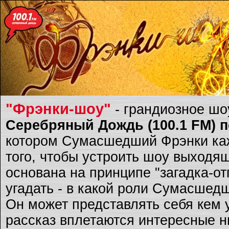
"Фрэнки-шоу"
- грандиозное ш
Серебряный Дождь (100.1 FM) по
котором Сумасшедший Фрэнки каж
того, чтобы устроить шоу выходящ
основана на принципе "загадка-о
угадать - в какой роли Сумасшед
Он может представлять себя кем 
рассказ вплетаются интересные ню