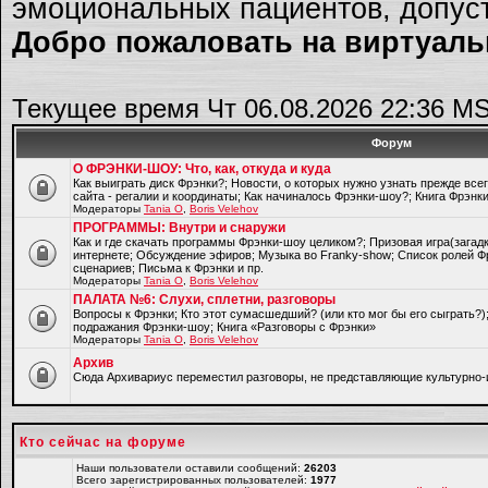
эмоциональных пациентов, допуст
Добро пожаловать на виртуальн
Текущее время Чт 06.08.2026 22:36 M
Форум
О ФРЭНКИ-ШОУ: Что, как, откуда и куда
Как выиграть диск Фрэнки?; Новости, о которых нужно узнать прежде все
сайта - регалии и координаты; Как начиналось Фрэнки-шоу?; Книга Фрэнк
Модераторы
Tania O
,
Boris Velehov
ПРОГРАММЫ: Внутри и снаружи
Как и где скачать программы Фрэнки-шоу целиком?; Призовая игра(загад
интернете; Обсуждение эфиров; Музыка во Franky-show; Список ролей Ф
сценариев; Письма к Фрэнки и пр.
Модераторы
Tania O
,
Boris Velehov
ПАЛАТА №6: Слухи, сплетни, разговоры
Вопросы к Фрэнки; Кто этот сумасшедший? (или кто мог бы его сыграть?
подражания Фрэнки-шоу; Книга «Разговоры с Фрэнки»
Модераторы
Tania O
,
Boris Velehov
Архив
Cюда Архивариус переместил разговоры, не представляющие культурно-
Кто сейчас на форуме
Наши пользователи оставили сообщений:
26203
Всего зарегистрированных пользователей:
1977