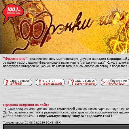
"Фрэнки-шоу"
- грандиозное шоу-мистификация, идущая
на радио Серебряный Д
за рамки самого радио! Игра основана на принципе "загадка-отгадка". Слушателям
вплетаются интересные нюансы из жизни того, в чьем образе он сегодня предстает,
Правила общения на сайте
1). Сайт предназначен для общения слушателей и поклонников "Фрэнки-шоу"! При с
2). Постарайтесь не пугать размерами своих аватаров особо эмоциональных пациен
Добро пожаловать на виртуальную сцену "Шоу за пределами глаз"!
Текущее время Сб 08.08.2026 16:48 MSK