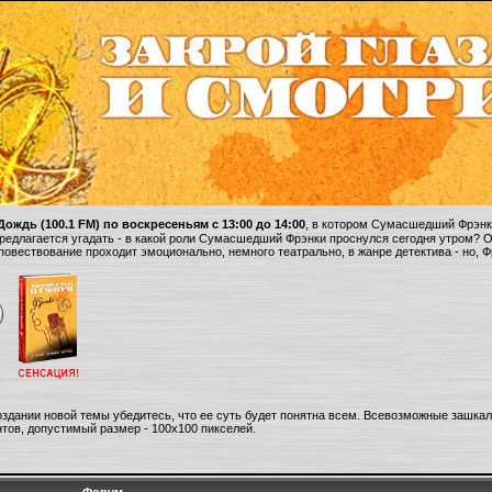
ождь (100.1 FM) по воскресеньям с 13:00 до 14:00
, в котором Сумасшедший Фрэнки
 предлагается угадать - в какой роли Сумасшедший Фрэнки проснулся сегодня утром? 
 повествование проходит эмоционально, немного театрально, в жанре детектива - но, 
оздании новой темы убедитесь, что ее суть будет понятна всем. Всевозможные зашка
тов, допустимый размер - 100х100 пикселей.