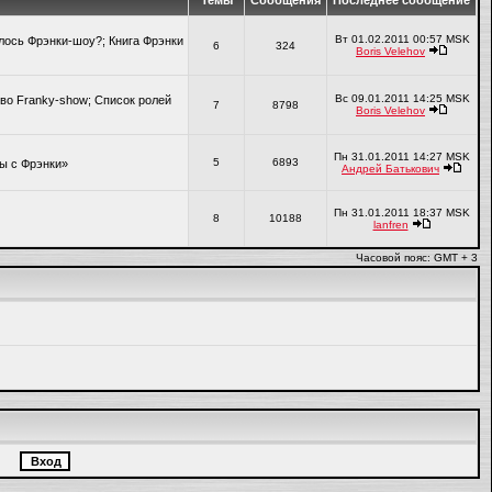
Темы
Сообщения
Последнее сообщение
Вт 01.02.2011 00:57 MSK
алось Фрэнки-шоу?; Книга Фрэнки
6
324
Boris Velehov
Вс 09.01.2011 14:25 MSK
во Franky-show; Список ролей
7
8798
Boris Velehov
Пн 31.01.2011 14:27 MSK
5
6893
ры с Фрэнки»
Андрей Батькович
Пн 31.01.2011 18:37 MSK
8
10188
lanfren
Часовой пояс: GMT + 3