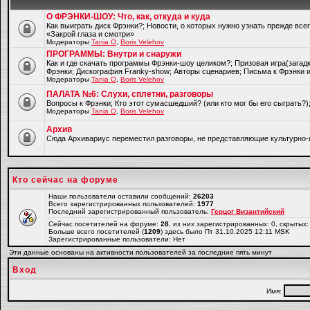
О ФРЭНКИ-ШОУ: Что, как, откуда и куда
Как выиграть диск Фрэнки?; Новости, о которых нужно узнать прежде все
«Закрой глаза и смотри»
Модераторы
Tania O
,
Boris Velehov
ПРОГРАММЫ: Внутри и снаружи
Как и где скачать программы Фрэнки-шоу целиком?; Призовая игра(загад
Фрэнки; Дискография Franky-show; Авторы сценариев; Письма к Фрэнки и
Модераторы
Tania O
,
Boris Velehov
ПАЛАТА №6: Слухи, сплетни, разговоры
Вопросы к Фрэнки; Кто этот сумасшедший? (или кто мог бы его сыграть?
Модераторы
Tania O
,
Boris Velehov
Архив
Cюда Архивариус переместил разговоры, не представляющие культурно-
Кто сейчас на форуме
Наши пользователи оставили сообщений:
26203
Всего зарегистрированных пользователей:
1977
Последний зарегистрированный пользователь:
Герцог Византийский
Сейчас посетителей на форуме:
28
, из них зарегистрированных: 0, скрытых:
Больше всего посетителей (
1209
) здесь было Пт 31.10.2025 12:11 MSK
Зарегистрированные пользователи: Нет
Эти данные основаны на активности пользователей за последние пять минут
Вход
Имя: