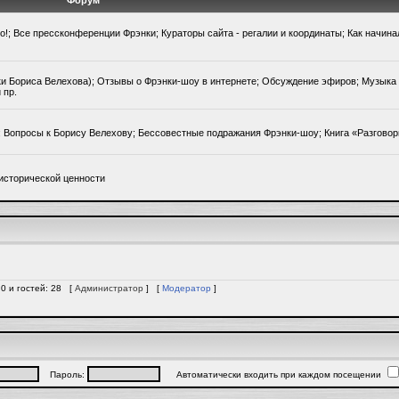
Форум
го!; Все прессконференции Фрэнки; Кураторы сайта - регалии и координаты; Как начин
ки Бориса Велехова); Отзывы о Фрэнки-шоу в интернете; Обсуждение эфиров; Музыка 
 пр.
); Вопросы к Борису Велехову; Бессовестные подражания Фрэнки-шоу; Книга «Разгово
исторической ценности
 0 и гостей: 28 [
Администратор
] [
Модератор
]
Пароль:
Автоматически входить при каждом посещении