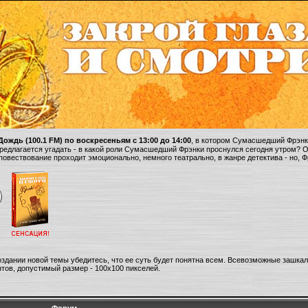
ождь (100.1 FM) по воскресеньям с 13:00 до 14:00
, в котором Сумасшедший Фрэнки
 предлагается угадать - в какой роли Сумасшедший Фрэнки проснулся сегодня утром? 
 повествование проходит эмоционально, немного театрально, в жанре детектива - но, 
оздании новой темы убедитесь, что ее суть будет понятна всем. Всевозможные зашка
тов, допустимый размер - 100х100 пикселей.