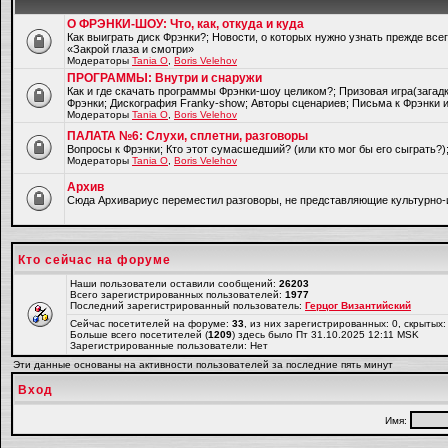
О ФРЭНКИ-ШОУ: Что, как, откуда и куда
Как выиграть диск Фрэнки?; Новости, о которых нужно узнать прежде все
«Закрой глаза и смотри»
Модераторы
Tania O
,
Boris Velehov
ПРОГРАММЫ: Внутри и снаружи
Как и где скачать программы Фрэнки-шоу целиком?; Призовая игра(загад
Фрэнки; Дискография Franky-show; Авторы сценариев; Письма к Фрэнки и
Модераторы
Tania O
,
Boris Velehov
ПАЛАТА №6: Слухи, сплетни, разговоры
Вопросы к Фрэнки; Кто этот сумасшедший? (или кто мог бы его сыграть?
Модераторы
Tania O
,
Boris Velehov
Архив
Cюда Архивариус переместил разговоры, не представляющие культурно-
Кто сейчас на форуме
Наши пользователи оставили сообщений:
26203
Всего зарегистрированных пользователей:
1977
Последний зарегистрированный пользователь:
Герцог Византийский
Сейчас посетителей на форуме:
33
, из них зарегистрированных: 0, скрытых:
Больше всего посетителей (
1209
) здесь было Пт 31.10.2025 12:11 MSK
Зарегистрированные пользователи: Нет
Эти данные основаны на активности пользователей за последние пять минут
Вход
Имя: