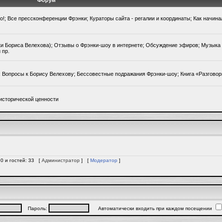
Форум
го!; Все прессконференции Фрэнки; Кураторы сайта - регалии и координаты; Как начин
ки Бориса Велехова); Отзывы о Фрэнки-шоу в интернете; Обсуждение эфиров; Музыка 
 пр.
); Вопросы к Борису Велехову; Бессовестные подражания Фрэнки-шоу; Книга «Разгово
исторической ценности
 0 и гостей: 33 [
Администратор
] [
Модератор
]
Пароль:
Автоматически входить при каждом посещении