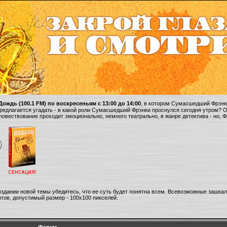
ождь (100.1 FM) по воскресеньям с 13:00 до 14:00
, в котором Сумасшедший Фрэнки
 предлагается угадать - в какой роли Сумасшедший Фрэнки проснулся сегодня утром? 
 повествование проходит эмоционально, немного театрально, в жанре детектива - но, 
оздании новой темы убедитесь, что ее суть будет понятна всем. Всевозможные зашка
тов, допустимый размер - 100х100 пикселей.