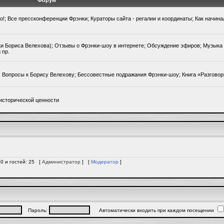
Форум
го!; Все прессконференции Фрэнки; Кураторы сайта - регалии и координаты; Как начин
ки Бориса Велехова); Отзывы о Фрэнки-шоу в интернете; Обсуждение эфиров; Музыка 
 пр.
); Вопросы к Борису Велехову; Бессовестные подражания Фрэнки-шоу; Книга «Разгово
исторической ценности
 0 и гостей: 25 [
Администратор
] [
Модератор
]
Пароль:
Автоматически входить при каждом посещении