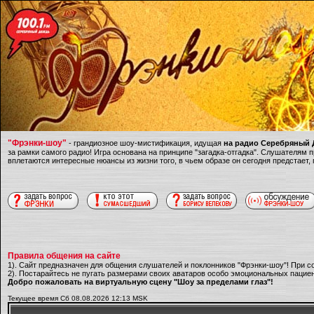
"Фрэнки-шоу"
- грандиозное шоу-мистификация, идущая
на радио Серебряный Д
за рамки самого радио! Игра основана на принципе "загадка-отгадка". Слушателям
вплетаются интересные нюансы из жизни того, в чьем образе он сегодня предстает,
Правила общения на сайте
1). Сайт предназначен для общения слушателей и поклонников "Фрэнки-шоу"! При с
2). Постарайтесь не пугать размерами своих аватаров особо эмоциональных пациен
Добро пожаловать на виртуальную сцену "Шоу за пределами глаз"!
Текущее время Сб 08.08.2026 12:13 MSK