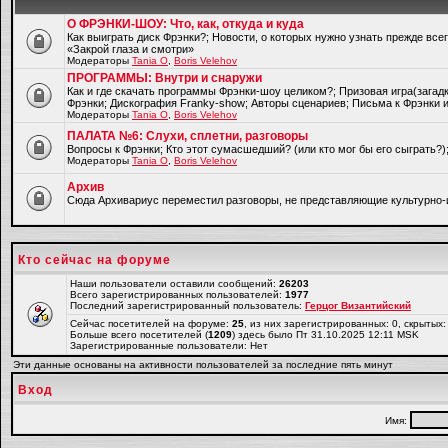
О ФРЭНКИ-ШОУ: Что, как, откуда и куда
Как выиграть диск Фрэнки?; Новости, о которых нужно узнать прежде все
«Закрой глаза и смотри»
Модераторы
Tania O
,
Boris Velehov
ПРОГРАММЫ: Внутри и снаружи
Как и где скачать программы Фрэнки-шоу целиком?; Призовая игра(загад
Фрэнки; Дискография Franky-show; Авторы сценариев; Письма к Фрэнки и
Модераторы
Tania O
,
Boris Velehov
ПАЛАТА №6: Слухи, сплетни, разговоры
Вопросы к Фрэнки; Кто этот сумасшедший? (или кто мог бы его сыграть?
Модераторы
Tania O
,
Boris Velehov
Архив
Cюда Архивариус переместил разговоры, не представляющие культурно-
Кто сейчас на форуме
Наши пользователи оставили сообщений:
26203
Всего зарегистрированных пользователей:
1977
Последний зарегистрированный пользователь:
Герцог Византийский
Сейчас посетителей на форуме:
25
, из них зарегистрированных: 0, скрытых:
Больше всего посетителей (
1209
) здесь было Пт 31.10.2025 12:11 MSK
Зарегистрированные пользователи: Нет
Эти данные основаны на активности пользователей за последние пять минут
Вход
Имя: