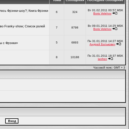
Темы
Сообщения
Последнее сообщение
Вт 01.02.2011 00:57 MSK
алось Фрэнки-шоу?; Книга Фрэнки
6
324
Boris Velehov
Вс 09.01.2011 14:25 MSK
во Franky-show; Список ролей
7
8798
Boris Velehov
Пн 31.01.2011 14:27 MSK
5
6893
ры с Фрэнки»
Андрей Батькович
Пн 31.01.2011 18:37 MSK
8
10188
lanfren
Часовой пояс: GMT + 3