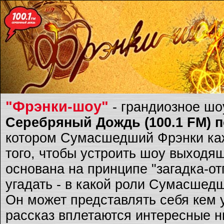
"Фрэнки-шоу"
- грандиозное ш
Серебряный Дождь (100.1 FM) по
котором Сумасшедший Фрэнки каж
того, чтобы устроить шоу выходящ
основана на принципе "загадка-о
угадать - в какой роли Сумасшед
Он может представлять себя кем 
рассказ вплетаются интересные ню