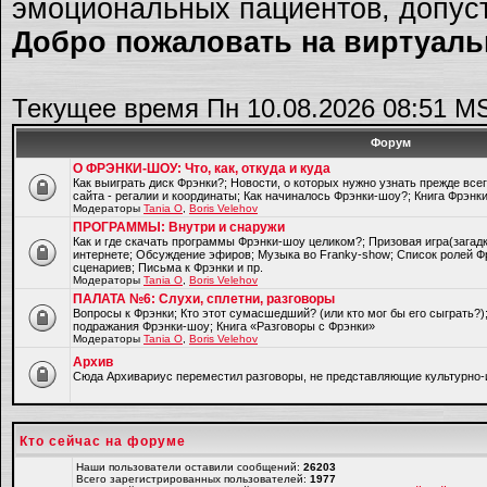
эмоциональных пациентов, допуст
Добро пожаловать на виртуальн
Текущее время Пн 10.08.2026 08:51 M
Форум
О ФРЭНКИ-ШОУ: Что, как, откуда и куда
Как выиграть диск Фрэнки?; Новости, о которых нужно узнать прежде все
сайта - регалии и координаты; Как начиналось Фрэнки-шоу?; Книга Фрэнк
Модераторы
Tania O
,
Boris Velehov
ПРОГРАММЫ: Внутри и снаружи
Как и где скачать программы Фрэнки-шоу целиком?; Призовая игра(загад
интернете; Обсуждение эфиров; Музыка во Franky-show; Список ролей Ф
сценариев; Письма к Фрэнки и пр.
Модераторы
Tania O
,
Boris Velehov
ПАЛАТА №6: Слухи, сплетни, разговоры
Вопросы к Фрэнки; Кто этот сумасшедший? (или кто мог бы его сыграть?
подражания Фрэнки-шоу; Книга «Разговоры с Фрэнки»
Модераторы
Tania O
,
Boris Velehov
Архив
Cюда Архивариус переместил разговоры, не представляющие культурно-
Кто сейчас на форуме
Наши пользователи оставили сообщений:
26203
Всего зарегистрированных пользователей:
1977