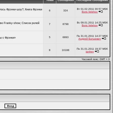
Темы
Сообщения
Последнее сообщение
Вт 01.02.2011 00:57 MSK
алось Фрэнки-шоу?; Книга Фрэнки
6
324
Boris Velehov
Вс 09.01.2011 14:25 MSK
во Franky-show; Список ролей
7
8798
Boris Velehov
Пн 31.01.2011 14:27 MSK
5
6893
ры с Фрэнки»
Андрей Батькович
Пн 31.01.2011 18:37 MSK
8
10188
lanfren
Часовой пояс: GMT + 3