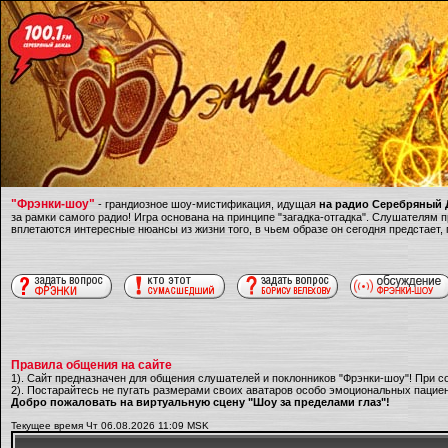
"Фрэнки-шоу"
- грандиозное шоу-мистификация, идущая
на радио Серебряный Д
за рамки самого радио! Игра основана на принципе "загадка-отгадка". Слушателям
вплетаются интересные нюансы из жизни того, в чьем образе он сегодня предстает,
Правила общения на сайте
1). Сайт предназначен для общения слушателей и поклонников "Фрэнки-шоу"! При с
2). Постарайтесь не пугать размерами своих аватаров особо эмоциональных пациен
Добро пожаловать на виртуальную сцену "Шоу за пределами глаз"!
Текущее время Чт 06.08.2026 11:09 MSK