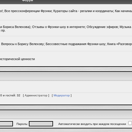
Форум
го!; Все прессконференции Фрэнки; Кураторы сайта - регалии и координаты; Как начин
ки Бориса Велехова); Отзывы о Фрэнки-шоу в интернете; Обсуждение эфиров; Музыка 
 пр.
); Вопросы к Борису Велехову; Бессовестные подражания Фрэнки-шоу; Книга «Разгово
исторической ценности
 0 и гостей: 32 [
Администратор
] [
Модератор
]
Пароль:
Автоматически входить при каждом посещении