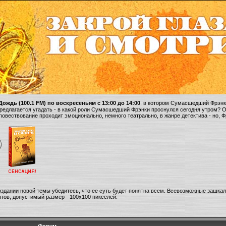
ождь (100.1 FM) по воскресеньям с 13:00 до 14:00
, в котором Сумасшедший Фрэнки
 предлагается угадать - в какой роли Сумасшедший Фрэнки проснулся сегодня утром? 
 повествование проходит эмоционально, немного театрально, в жанре детектива - но, 
оздании новой темы убедитесь, что ее суть будет понятна всем. Всевозможные зашка
тов, допустимый размер - 100х100 пикселей.