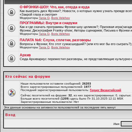
О ФРЭНКИ-ШОУ: Что, как, откуда и куда
Как выиграть диск Фрэнки?; Новости, о которых нужно узнать прежде все
«Закрой глаза и смотри»
Модераторы
Tania O
,
Boris Velehov
ПРОГРАММЫ: Внутри и снаружи
Как и где скачать программы Фрэнки-шоу целиком?; Призовая игра(загад
Фрэнки; Дискография Franky-show; Авторы сценариев; Письма к Фрэнки и
Модераторы
Tania O
,
Boris Velehov
ПАЛАТА №6: Слухи, сплетни, разговоры
Вопросы к Фрэнки; Кто этот сумасшедший? (или кто мог бы его сыграть?
Модераторы
Tania O
,
Boris Velehov
Архив
Cюда Архивариус переместил разговоры, не представляющие культурно-
Кто сейчас на форуме
Наши пользователи оставили сообщений:
26203
Всего зарегистрированных пользователей:
1977
Последний зарегистрированный пользователь:
Герцог Византийский
Сейчас посетителей на форуме:
32
, из них зарегистрированных: 0, скрытых:
Больше всего посетителей (
1209
) здесь было Пт 31.10.2025 12:11 MSK
Зарегистрированные пользователи: Нет
Эти данные основаны на активности пользователей за последние пять минут
Вход
Имя: