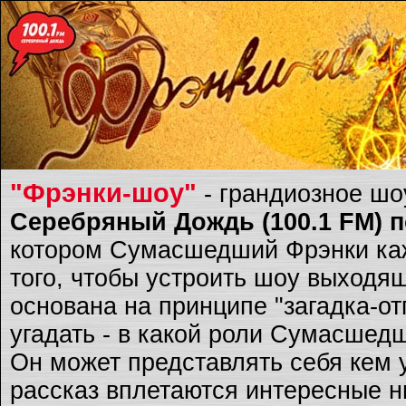
"Фрэнки-шоу"
- грандиозное ш
Серебряный Дождь (100.1 FM) по
котором Сумасшедший Фрэнки каж
того, чтобы устроить шоу выходящ
основана на принципе "загадка-о
угадать - в какой роли Сумасшед
Он может представлять себя кем 
рассказ вплетаются интересные ню