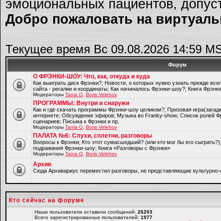
эмоциональных пациентов, допуст
Добро пожаловать на виртуальн
Текущее время Вс 09.08.2026 14:59 M
Форум
О ФРЭНКИ-ШОУ: Что, как, откуда и куда
Как выиграть диск Фрэнки?; Новости, о которых нужно узнать прежде все
сайта - регалии и координаты; Как начиналось Фрэнки-шоу?; Книга Фрэнк
Модераторы
Tania O
,
Boris Velehov
ПРОГРАММЫ: Внутри и снаружи
Как и где скачать программы Фрэнки-шоу целиком?; Призовая игра(загад
интернете; Обсуждение эфиров; Музыка во Franky-show; Список ролей Ф
сценариев; Письма к Фрэнки и пр.
Модераторы
Tania O
,
Boris Velehov
ПАЛАТА №6: Слухи, сплетни, разговоры
Вопросы к Фрэнки; Кто этот сумасшедший? (или кто мог бы его сыграть?
подражания Фрэнки-шоу; Книга «Разговоры с Фрэнки»
Модераторы
Tania O
,
Boris Velehov
Архив
Cюда Архивариус переместил разговоры, не представляющие культурно-
Кто сейчас на форуме
Наши пользователи оставили сообщений:
26203
Всего зарегистрированных пользователей:
1977