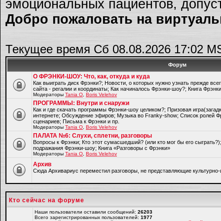
эмоциональных пациентов, допуст
Добро пожаловать на виртуальн
Текущее время Сб 08.08.2026 17:02 M
Форум
О ФРЭНКИ-ШОУ: Что, как, откуда и куда
Как выиграть диск Фрэнки?; Новости, о которых нужно узнать прежде все
сайта - регалии и координаты; Как начиналось Фрэнки-шоу?; Книга Фрэнк
Модераторы
Tania O
,
Boris Velehov
ПРОГРАММЫ: Внутри и снаружи
Как и где скачать программы Фрэнки-шоу целиком?; Призовая игра(загад
интернете; Обсуждение эфиров; Музыка во Franky-show; Список ролей Ф
сценариев; Письма к Фрэнки и пр.
Модераторы
Tania O
,
Boris Velehov
ПАЛАТА №6: Слухи, сплетни, разговоры
Вопросы к Фрэнки; Кто этот сумасшедший? (или кто мог бы его сыграть?
подражания Фрэнки-шоу; Книга «Разговоры с Фрэнки»
Модераторы
Tania O
,
Boris Velehov
Архив
Cюда Архивариус переместил разговоры, не представляющие культурно-
Кто сейчас на форуме
Наши пользователи оставили сообщений:
26203
Всего зарегистрированных пользователей:
1977