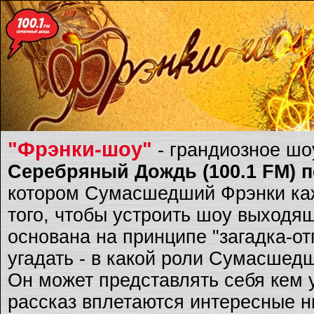
"Фрэнки-шоу"
- грандиозное ш
Серебряный Дождь (100.1 FM) по
котором Сумасшедший Фрэнки каж
того, чтобы устроить шоу выходящ
основана на принципе "загадка-о
угадать - в какой роли Сумасшед
Он может представлять себя кем 
рассказ вплетаются интересные ню