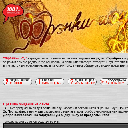
"Фрэнки-шоу"
- грандиозное шоу-мистификация, идущая
на радио Серебряный Д
за рамки самого радио! Игра основана на принципе "загадка-отгадка". Слушателям
вплетаются интересные нюансы из жизни того, в чьем образе он сегодня предстает,
Правила общения на сайте
1). Сайт предназначен для общения слушателей и поклонников "Фрэнки-шоу"! При с
2). Постарайтесь не пугать размерами своих аватаров особо эмоциональных пациен
Добро пожаловать на виртуальную сцену "Шоу за пределами глаз"!
Текущее время Сб 08.08.2026 14:39 MSK