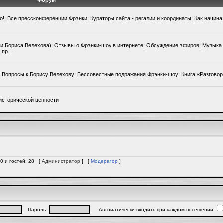
Форум
го!; Все прессконференции Фрэнки; Кураторы сайта - регалии и координаты; Как начин
ки Бориса Велехова); Отзывы о Фрэнки-шоу в интернете; Обсуждение эфиров; Музыка 
 пр.
); Вопросы к Борису Велехову; Бессовестные подражания Фрэнки-шоу; Книга «Разгово
исторической ценности
 0 и гостей: 28 [
Администратор
] [
Модератор
]
Пароль:
Автоматически входить при каждом посещении