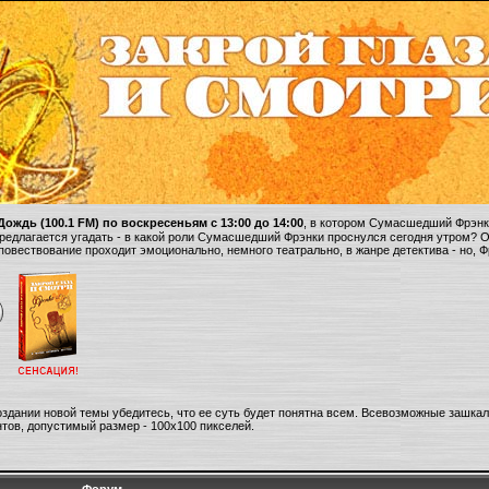
ождь (100.1 FM) по воскресеньям с 13:00 до 14:00
, в котором Сумасшедший Фрэнки
 предлагается угадать - в какой роли Сумасшедший Фрэнки проснулся сегодня утром? 
 повествование проходит эмоционально, немного театрально, в жанре детектива - но, 
оздании новой темы убедитесь, что ее суть будет понятна всем. Всевозможные зашка
тов, допустимый размер - 100х100 пикселей.