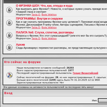
О ФРЭНКИ-ШОУ: Что, как, откуда и куда
Как выиграть диск Фрэнки?; Новости, о которых нужно узнать прежде все
«Закрой глаза и смотри»
Модераторы
Tania O
,
Boris Velehov
ПРОГРАММЫ: Внутри и снаружи
Как и где скачать программы Фрэнки-шоу целиком?; Призовая игра(загад
Фрэнки; Дискография Franky-show; Авторы сценариев; Письма к Фрэнки и
Модераторы
Tania O
,
Boris Velehov
ПАЛАТА №6: Слухи, сплетни, разговоры
Вопросы к Фрэнки; Кто этот сумасшедший? (или кто мог бы его сыграть?
Модераторы
Tania O
,
Boris Velehov
Архив
Cюда Архивариус переместил разговоры, не представляющие культурно-
Кто сейчас на форуме
Наши пользователи оставили сообщений:
26203
Всего зарегистрированных пользователей:
1977
Последний зарегистрированный пользователь:
Герцог Византийский
Сейчас посетителей на форуме:
28
, из них зарегистрированных: 0, скрытых:
Больше всего посетителей (
1209
) здесь было Пт 31.10.2025 12:11 MSK
Зарегистрированные пользователи: Нет
Эти данные основаны на активности пользователей за последние пять минут
Вход
Имя: