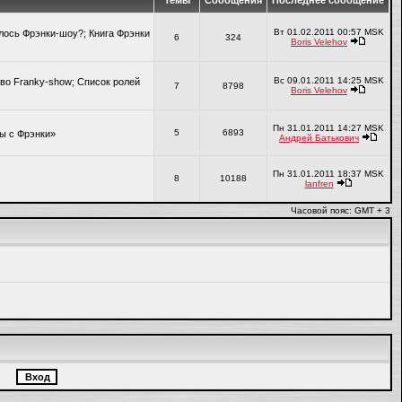
Темы
Сообщения
Последнее сообщение
Вт 01.02.2011 00:57 MSK
алось Фрэнки-шоу?; Книга Фрэнки
6
324
Boris Velehov
Вс 09.01.2011 14:25 MSK
во Franky-show; Список ролей
7
8798
Boris Velehov
Пн 31.01.2011 14:27 MSK
5
6893
ры с Фрэнки»
Андрей Батькович
Пн 31.01.2011 18:37 MSK
8
10188
lanfren
Часовой пояс: GMT + 3