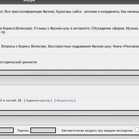
Форум
го!; Все прессконференции Фрэнки; Кураторы сайта - регалии и координаты; Как начин
ки Бориса Велехова); Отзывы о Фрэнки-шоу в интернете; Обсуждение эфиров; Музыка 
 пр.
); Вопросы к Борису Велехову; Бессовестные подражания Фрэнки-шоу; Книга «Разгово
исторической ценности
 0 и гостей: 39 [
Администратор
] [
Модератор
]
Пароль:
Автоматически входить при каждом посещении