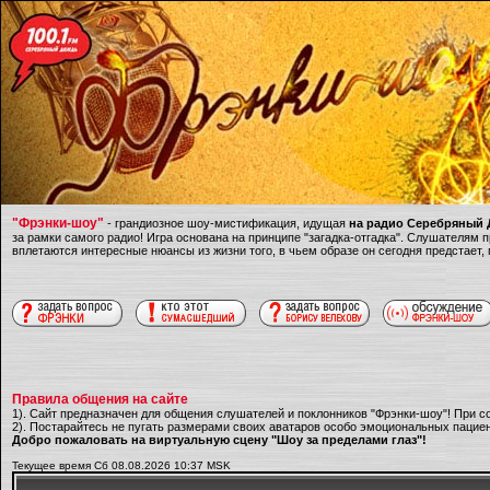
"Фрэнки-шоу"
- грандиозное шоу-мистификация, идущая
на радио Серебряный Д
за рамки самого радио! Игра основана на принципе "загадка-отгадка". Слушателям
вплетаются интересные нюансы из жизни того, в чьем образе он сегодня предстает,
Правила общения на сайте
1). Сайт предназначен для общения слушателей и поклонников "Фрэнки-шоу"! При с
2). Постарайтесь не пугать размерами своих аватаров особо эмоциональных пациен
Добро пожаловать на виртуальную сцену "Шоу за пределами глаз"!
Текущее время Сб 08.08.2026 10:37 MSK