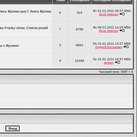
Темы
Сообщения
Последнее сообщение
Вт 01.02.2011 00:57 MSK
алось Фрэнки-шоу?; Книга Фрэнки
6
324
Boris Velehov
Вс 09.01.2011 14:25 MSK
во Franky-show; Список ролей
7
8798
Boris Velehov
Пн 31.01.2011 14:27 MSK
5
6893
ры с Фрэнки»
Андрей Батькович
Пн 31.01.2011 18:37 MSK
8
10188
lanfren
Часовой пояс: GMT + 3