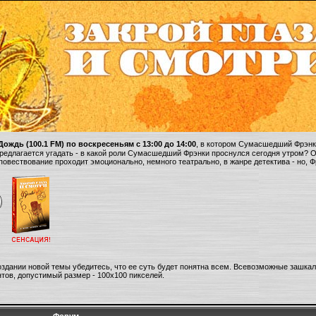
ождь (100.1 FM) по воскресеньям с 13:00 до 14:00
, в котором Сумасшедший Фрэнки
 предлагается угадать - в какой роли Сумасшедший Фрэнки проснулся сегодня утром? 
 повествование проходит эмоционально, немного театрально, в жанре детектива - но, 
оздании новой темы убедитесь, что ее суть будет понятна всем. Всевозможные зашка
тов, допустимый размер - 100х100 пикселей.