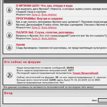
О ФРЭНКИ-ШОУ: Что, как, откуда и куда
Как выиграть диск Фрэнки?; Новости, о которых нужно узнать прежде все
«Закрой глаза и смотри»
Модераторы
Tania O
,
Boris Velehov
ПРОГРАММЫ: Внутри и снаружи
Как и где скачать программы Фрэнки-шоу целиком?; Призовая игра(загад
Фрэнки; Дискография Franky-show; Авторы сценариев; Письма к Фрэнки и
Модераторы
Tania O
,
Boris Velehov
ПАЛАТА №6: Слухи, сплетни, разговоры
Вопросы к Фрэнки; Кто этот сумасшедший? (или кто мог бы его сыграть?
Модераторы
Tania O
,
Boris Velehov
Архив
Cюда Архивариус переместил разговоры, не представляющие культурно-
Кто сейчас на форуме
Наши пользователи оставили сообщений:
26203
Всего зарегистрированных пользователей:
1977
Последний зарегистрированный пользователь:
Герцог Византийский
Сейчас посетителей на форуме:
39
, из них зарегистрированных: 0, скрытых:
Больше всего посетителей (
1209
) здесь было Пт 31.10.2025 12:11 MSK
Зарегистрированные пользователи: Нет
Эти данные основаны на активности пользователей за последние пять минут
Вход
Имя: