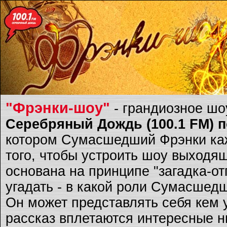
"Фрэнки-шоу"
- грандиозное ш
Серебряный Дождь (100.1 FM) по
котором Сумасшедший Фрэнки каж
того, чтобы устроить шоу выходящ
основана на принципе "загадка-о
угадать - в какой роли Сумасшед
Он может представлять себя кем 
рассказ вплетаются интересные ню