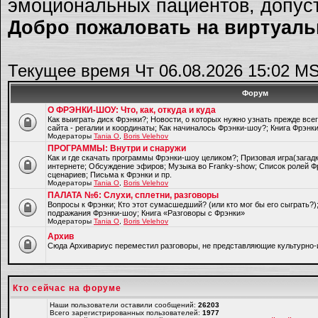
эмоциональных пациентов, допуст
Добро пожаловать на виртуальн
Текущее время Чт 06.08.2026 15:02 M
Форум
О ФРЭНКИ-ШОУ: Что, как, откуда и куда
Как выиграть диск Фрэнки?; Новости, о которых нужно узнать прежде все
сайта - регалии и координаты; Как начиналось Фрэнки-шоу?; Книга Фрэнк
Модераторы
Tania O
,
Boris Velehov
ПРОГРАММЫ: Внутри и снаружи
Как и где скачать программы Фрэнки-шоу целиком?; Призовая игра(загад
интернете; Обсуждение эфиров; Музыка во Franky-show; Список ролей Ф
сценариев; Письма к Фрэнки и пр.
Модераторы
Tania O
,
Boris Velehov
ПАЛАТА №6: Слухи, сплетни, разговоры
Вопросы к Фрэнки; Кто этот сумасшедший? (или кто мог бы его сыграть?
подражания Фрэнки-шоу; Книга «Разговоры с Фрэнки»
Модераторы
Tania O
,
Boris Velehov
Архив
Cюда Архивариус переместил разговоры, не представляющие культурно-
Кто сейчас на форуме
Наши пользователи оставили сообщений:
26203
Всего зарегистрированных пользователей:
1977