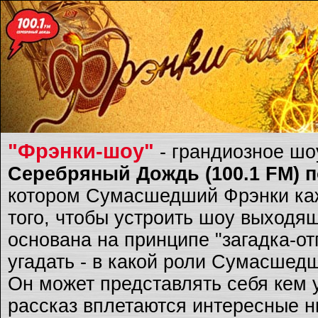
"Фрэнки-шоу"
- грандиозное ш
Серебряный Дождь (100.1 FM) по
котором Сумасшедший Фрэнки каж
того, чтобы устроить шоу выходящ
основана на принципе "загадка-о
угадать - в какой роли Сумасшед
Он может представлять себя кем 
рассказ вплетаются интересные ню