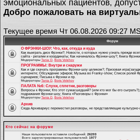
эмоциональных пациентов, допуст
Добро пожаловать на виртуальн
Текущее время Чт 06.08.2026 09:27 M
Форум
О ФРЭНКИ-ШОУ: Что, как, откуда и куда
Как выиграть диск Фрэнки?; Новости, о которых нужно узнать прежде все
сайта - регалии и координаты; Как начиналось Фрэнки-шоу?; Книга Фрэнк
Модераторы
Tania O
,
Boris Velehov
ПРОГРАММЫ: Внутри и снаружи
Как и где скачать программы Фрэнки-шоу целиком?; Призовая игра(загад
интернете; Обсуждение эфиров; Музыка во Franky-show; Список ролей Ф
сценариев; Письма к Фрэнки и пр.
Модераторы
Tania O
,
Boris Velehov
ПАЛАТА №6: Слухи, сплетни, разговоры
Вопросы к Фрэнки; Кто этот сумасшедший? (или кто мог бы его сыграть?
подражания Фрэнки-шоу; Книга «Разговоры с Фрэнки»
Модераторы
Tania O
,
Boris Velehov
Архив
Cюда Архивариус переместил разговоры, не представляющие культурно-
Кто сейчас на форуме
Наши пользователи оставили сообщений:
26203
Всего зарегистрированных пользователей:
1977