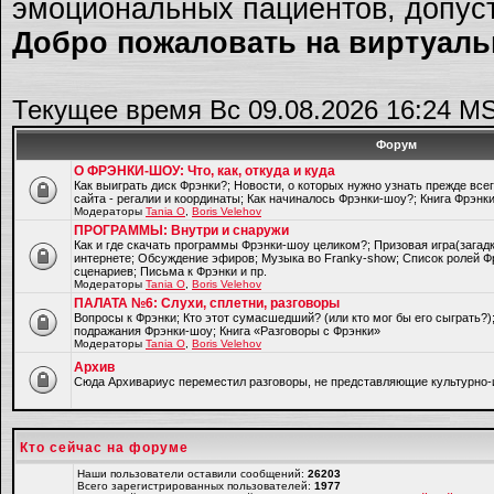
эмоциональных пациентов, допуст
Добро пожаловать на виртуальн
Текущее время Вс 09.08.2026 16:24 M
Форум
О ФРЭНКИ-ШОУ: Что, как, откуда и куда
Как выиграть диск Фрэнки?; Новости, о которых нужно узнать прежде все
сайта - регалии и координаты; Как начиналось Фрэнки-шоу?; Книга Фрэнк
Модераторы
Tania O
,
Boris Velehov
ПРОГРАММЫ: Внутри и снаружи
Как и где скачать программы Фрэнки-шоу целиком?; Призовая игра(загад
интернете; Обсуждение эфиров; Музыка во Franky-show; Список ролей Ф
сценариев; Письма к Фрэнки и пр.
Модераторы
Tania O
,
Boris Velehov
ПАЛАТА №6: Слухи, сплетни, разговоры
Вопросы к Фрэнки; Кто этот сумасшедший? (или кто мог бы его сыграть?
подражания Фрэнки-шоу; Книга «Разговоры с Фрэнки»
Модераторы
Tania O
,
Boris Velehov
Архив
Cюда Архивариус переместил разговоры, не представляющие культурно-
Кто сейчас на форуме
Наши пользователи оставили сообщений:
26203
Всего зарегистрированных пользователей:
1977