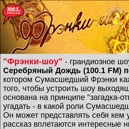
"Фрэнки-шоу"
- грандиозное ш
Серебряный Дождь (100.1 FM) по
котором Сумасшедший Фрэнки каж
того, чтобы устроить шоу выходящ
основана на принципе "загадка-о
угадать - в какой роли Сумасшед
Он может представлять себя кем 
рассказ вплетаются интересные ню