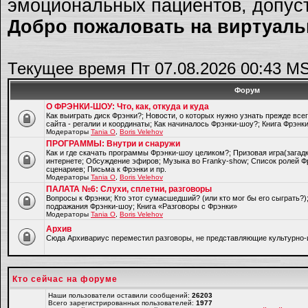
эмоциональных пациентов, допуст
Добро пожаловать на виртуальн
Текущее время Пт 07.08.2026 00:43 M
Форум
О ФРЭНКИ-ШОУ: Что, как, откуда и куда
Как выиграть диск Фрэнки?; Новости, о которых нужно узнать прежде все
сайта - регалии и координаты; Как начиналось Фрэнки-шоу?; Книга Фрэнк
Модераторы
Tania O
,
Boris Velehov
ПРОГРАММЫ: Внутри и снаружи
Как и где скачать программы Фрэнки-шоу целиком?; Призовая игра(загад
интернете; Обсуждение эфиров; Музыка во Franky-show; Список ролей Ф
сценариев; Письма к Фрэнки и пр.
Модераторы
Tania O
,
Boris Velehov
ПАЛАТА №6: Слухи, сплетни, разговоры
Вопросы к Фрэнки; Кто этот сумасшедший? (или кто мог бы его сыграть?
подражания Фрэнки-шоу; Книга «Разговоры с Фрэнки»
Модераторы
Tania O
,
Boris Velehov
Архив
Cюда Архивариус переместил разговоры, не представляющие культурно-
Кто сейчас на форуме
Наши пользователи оставили сообщений:
26203
Всего зарегистрированных пользователей:
1977