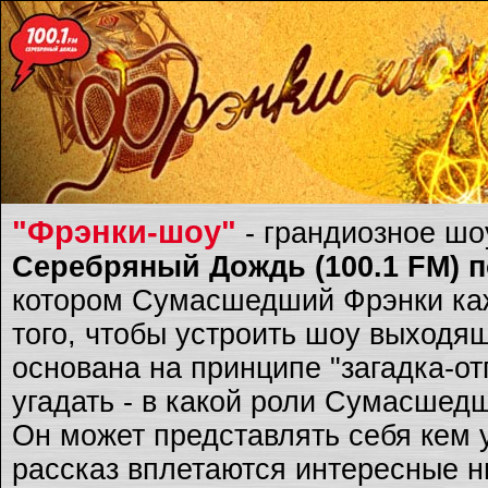
"Фрэнки-шоу"
- грандиозное ш
Серебряный Дождь (100.1 FM) по
котором Сумасшедший Фрэнки каж
того, чтобы устроить шоу выходящ
основана на принципе "загадка-о
угадать - в какой роли Сумасшед
Он может представлять себя кем 
рассказ вплетаются интересные ню