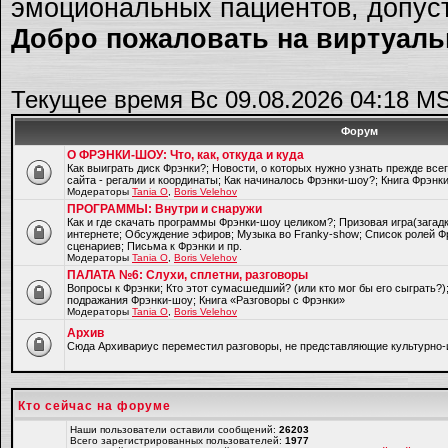
эмоциональных пациентов, допуст
Добро пожаловать на виртуальн
Текущее время Вс 09.08.2026 04:18 M
Форум
О ФРЭНКИ-ШОУ: Что, как, откуда и куда
Как выиграть диск Фрэнки?; Новости, о которых нужно узнать прежде все
сайта - регалии и координаты; Как начиналось Фрэнки-шоу?; Книга Фрэнк
Модераторы
Tania O
,
Boris Velehov
ПРОГРАММЫ: Внутри и снаружи
Как и где скачать программы Фрэнки-шоу целиком?; Призовая игра(загад
интернете; Обсуждение эфиров; Музыка во Franky-show; Список ролей Ф
сценариев; Письма к Фрэнки и пр.
Модераторы
Tania O
,
Boris Velehov
ПАЛАТА №6: Слухи, сплетни, разговоры
Вопросы к Фрэнки; Кто этот сумасшедший? (или кто мог бы его сыграть?
подражания Фрэнки-шоу; Книга «Разговоры с Фрэнки»
Модераторы
Tania O
,
Boris Velehov
Архив
Cюда Архивариус переместил разговоры, не представляющие культурно-
Кто сейчас на форуме
Наши пользователи оставили сообщений:
26203
Всего зарегистрированных пользователей:
1977