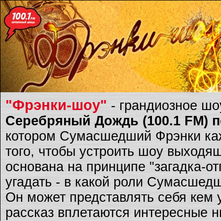
"Фрэнки-шоу"
- грандиозное ш
Серебряный Дождь (100.1 FM) по
котором Сумасшедший Фрэнки каж
того, чтобы устроить шоу выходящ
основана на принципе "загадка-о
угадать - в какой роли Сумасшед
Он может представлять себя кем 
рассказ вплетаются интересные ню