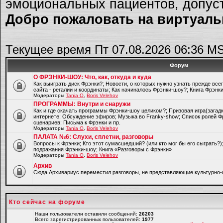
эмоциональных пациентов, допуст
Добро пожаловать на виртуальн
Текущее время Пт 07.08.2026 06:36 M
Форум
О ФРЭНКИ-ШОУ: Что, как, откуда и куда
Как выиграть диск Фрэнки?; Новости, о которых нужно узнать прежде все
сайта - регалии и координаты; Как начиналось Фрэнки-шоу?; Книга Фрэнк
Модераторы
Tania O
,
Boris Velehov
ПРОГРАММЫ: Внутри и снаружи
Как и где скачать программы Фрэнки-шоу целиком?; Призовая игра(загад
интернете; Обсуждение эфиров; Музыка во Franky-show; Список ролей Ф
сценариев; Письма к Фрэнки и пр.
Модераторы
Tania O
,
Boris Velehov
ПАЛАТА №6: Слухи, сплетни, разговоры
Вопросы к Фрэнки; Кто этот сумасшедший? (или кто мог бы его сыграть?
подражания Фрэнки-шоу; Книга «Разговоры с Фрэнки»
Модераторы
Tania O
,
Boris Velehov
Архив
Cюда Архивариус переместил разговоры, не представляющие культурно-
Кто сейчас на форуме
Наши пользователи оставили сообщений:
26203
Всего зарегистрированных пользователей:
1977