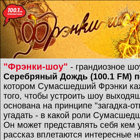
"Фрэнки-шоу"
- грандиозное ш
Серебряный Дождь (100.1 FM) по
котором Сумасшедший Фрэнки каж
того, чтобы устроить шоу выходящ
основана на принципе "загадка-о
угадать - в какой роли Сумасшед
Он может представлять себя кем 
рассказ вплетаются интересные ню