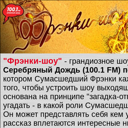
"Фрэнки-шоу"
- грандиозное ш
Серебряный Дождь (100.1 FM) по
котором Сумасшедший Фрэнки каж
того, чтобы устроить шоу выходящ
основана на принципе "загадка-о
угадать - в какой роли Сумасшед
Он может представлять себя кем 
рассказ вплетаются интересные ню