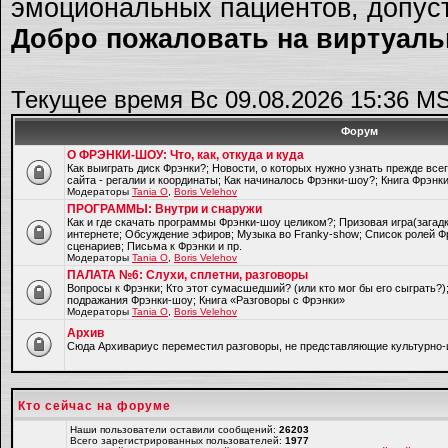
эмоциональных пациентов, допуст
Добро пожаловать на виртуальн
Текущее время Вс 09.08.2026 15:36 M
Форум
О ФРЭНКИ-ШОУ: Что, как, откуда и куда
Как выиграть диск Фрэнки?; Новости, о которых нужно узнать прежде все
сайта - регалии и координаты; Как начиналось Фрэнки-шоу?; Книга Фрэнк
Модераторы
Tania O
,
Boris Velehov
ПРОГРАММЫ: Внутри и снаружи
Как и где скачать программы Фрэнки-шоу целиком?; Призовая игра(загад
интернете; Обсуждение эфиров; Музыка во Franky-show; Список ролей Ф
сценариев; Письма к Фрэнки и пр.
Модераторы
Tania O
,
Boris Velehov
ПАЛАТА №6: Слухи, сплетни, разговоры
Вопросы к Фрэнки; Кто этот сумасшедший? (или кто мог бы его сыграть?
подражания Фрэнки-шоу; Книга «Разговоры с Фрэнки»
Модераторы
Tania O
,
Boris Velehov
Архив
Cюда Архивариус переместил разговоры, не представляющие культурно-
Кто сейчас на форуме
Наши пользователи оставили сообщений:
26203
Всего зарегистрированных пользователей:
1977