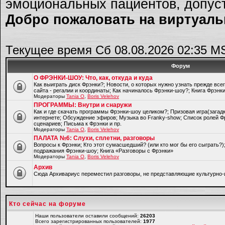
эмоциональных пациентов, допуст
Добро пожаловать на виртуальн
Текущее время Сб 08.08.2026 02:35 M
Форум
О ФРЭНКИ-ШОУ: Что, как, откуда и куда
Как выиграть диск Фрэнки?; Новости, о которых нужно узнать прежде все
сайта - регалии и координаты; Как начиналось Фрэнки-шоу?; Книга Фрэнк
Модераторы
Tania O
,
Boris Velehov
ПРОГРАММЫ: Внутри и снаружи
Как и где скачать программы Фрэнки-шоу целиком?; Призовая игра(загад
интернете; Обсуждение эфиров; Музыка во Franky-show; Список ролей Ф
сценариев; Письма к Фрэнки и пр.
Модераторы
Tania O
,
Boris Velehov
ПАЛАТА №6: Слухи, сплетни, разговоры
Вопросы к Фрэнки; Кто этот сумасшедший? (или кто мог бы его сыграть?
подражания Фрэнки-шоу; Книга «Разговоры с Фрэнки»
Модераторы
Tania O
,
Boris Velehov
Архив
Cюда Архивариус переместил разговоры, не представляющие культурно-
Кто сейчас на форуме
Наши пользователи оставили сообщений:
26203
Всего зарегистрированных пользователей:
1977