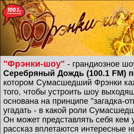
"Фрэнки-шоу"
- грандиозное ш
Серебряный Дождь (100.1 FM) по
котором Сумасшедший Фрэнки каж
того, чтобы устроить шоу выходящ
основана на принципе "загадка-о
угадать - в какой роли Сумасшед
Он может представлять себя кем 
рассказ вплетаются интересные ню