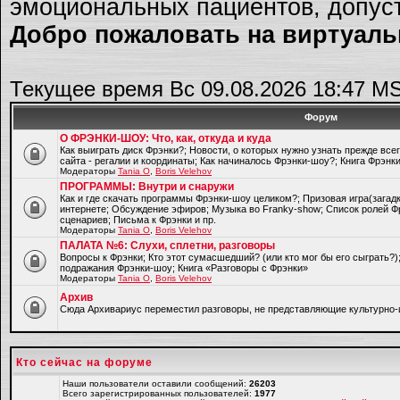
эмоциональных пациентов, допуст
Добро пожаловать на виртуальн
Текущее время Вс 09.08.2026 18:47 M
Форум
О ФРЭНКИ-ШОУ: Что, как, откуда и куда
Как выиграть диск Фрэнки?; Новости, о которых нужно узнать прежде все
сайта - регалии и координаты; Как начиналось Фрэнки-шоу?; Книга Фрэнк
Модераторы
Tania O
,
Boris Velehov
ПРОГРАММЫ: Внутри и снаружи
Как и где скачать программы Фрэнки-шоу целиком?; Призовая игра(загад
интернете; Обсуждение эфиров; Музыка во Franky-show; Список ролей Ф
сценариев; Письма к Фрэнки и пр.
Модераторы
Tania O
,
Boris Velehov
ПАЛАТА №6: Слухи, сплетни, разговоры
Вопросы к Фрэнки; Кто этот сумасшедший? (или кто мог бы его сыграть?
подражания Фрэнки-шоу; Книга «Разговоры с Фрэнки»
Модераторы
Tania O
,
Boris Velehov
Архив
Cюда Архивариус переместил разговоры, не представляющие культурно-
Кто сейчас на форуме
Наши пользователи оставили сообщений:
26203
Всего зарегистрированных пользователей:
1977