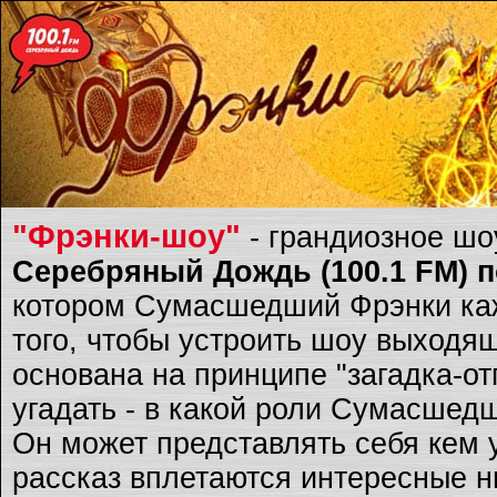
"Фрэнки-шоу"
- грандиозное ш
Серебряный Дождь (100.1 FM) по
котором Сумасшедший Фрэнки каж
того, чтобы устроить шоу выходящ
основана на принципе "загадка-о
угадать - в какой роли Сумасшед
Он может представлять себя кем 
рассказ вплетаются интересные ню