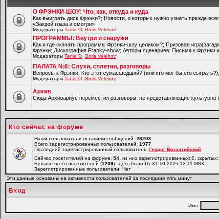
О ФРЭНКИ-ШОУ: Что, как, откуда и куда
Как выиграть диск Фрэнки?; Новости, о которых нужно узнать прежде все
«Закрой глаза и смотри»
Модераторы
Tania O
,
Boris Velehov
ПРОГРАММЫ: Внутри и снаружи
Как и где скачать программы Фрэнки-шоу целиком?; Призовая игра(загад
Фрэнки; Дискография Franky-show; Авторы сценариев; Письма к Фрэнки и
Модераторы
Tania O
,
Boris Velehov
ПАЛАТА №6: Слухи, сплетни, разговоры
Вопросы к Фрэнки; Кто этот сумасшедший? (или кто мог бы его сыграть?
Модераторы
Tania O
,
Boris Velehov
Архив
Cюда Архивариус переместил разговоры, не представляющие культурно-
Кто сейчас на форуме
Наши пользователи оставили сообщений:
26203
Всего зарегистрированных пользователей:
1977
Последний зарегистрированный пользователь:
Герцог Византийский
Сейчас посетителей на форуме:
54
, из них зарегистрированных: 0, скрытых:
Больше всего посетителей (
1209
) здесь было Пт 31.10.2025 12:11 MSK
Зарегистрированные пользователи: Нет
Эти данные основаны на активности пользователей за последние пять минут
Вход
Имя: