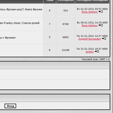
Темы
Сообщения
Последнее сообщение
Вт 01.02.2011 00:57 MSK
алось Фрэнки-шоу?; Книга Фрэнки
6
324
Boris Velehov
Вс 09.01.2011 14:25 MSK
во Franky-show; Список ролей
7
8798
Boris Velehov
Пн 31.01.2011 14:27 MSK
5
6893
ры с Фрэнки»
Андрей Батькович
Пн 31.01.2011 18:37 MSK
8
10188
lanfren
Часовой пояс: GMT + 3