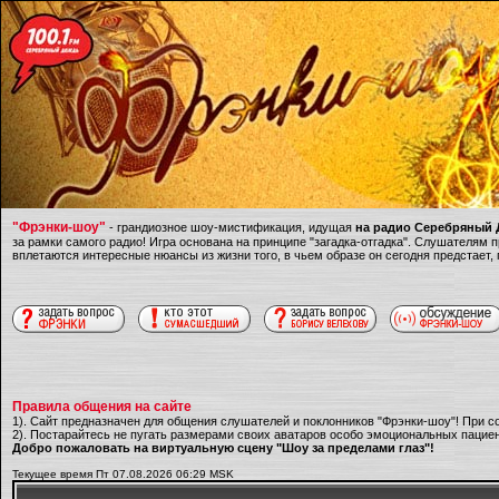
"Фрэнки-шоу"
- грандиозное шоу-мистификация, идущая
на радио Серебряный Д
за рамки самого радио! Игра основана на принципе "загадка-отгадка". Слушателям
вплетаются интересные нюансы из жизни того, в чьем образе он сегодня предстает,
Правила общения на сайте
1). Сайт предназначен для общения слушателей и поклонников "Фрэнки-шоу"! При с
2). Постарайтесь не пугать размерами своих аватаров особо эмоциональных пациен
Добро пожаловать на виртуальную сцену "Шоу за пределами глаз"!
Текущее время Пт 07.08.2026 06:29 MSK