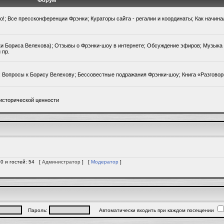
Форум
го!; Все прессконференции Фрэнки; Кураторы сайта - регалии и координаты; Как начин
ки Бориса Велехова); Отзывы о Фрэнки-шоу в интернете; Обсуждение эфиров; Музыка 
 пр.
); Вопросы к Борису Велехову; Бессовестные подражания Фрэнки-шоу; Книга «Разгово
исторической ценности
 0 и гостей: 54 [
Администратор
] [
Модератор
]
Пароль:
Автоматически входить при каждом посещении