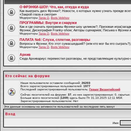
О ФРЭНКИ-ШОУ: Что, как, откуда и куда
Как выиграть диск Фрэнки?; Новости, о которых нужно узнать прежде все
«Закрой глаза и смотри»
Модераторы
Tania O
,
Boris Velehov
ПРОГРАММЫ: Внутри и снаружи
Как и где скачать программы Фрэнки-шоу целиком?; Призовая игра(загад
Фрэнки; Дискография Franky-show; Авторы сценариев; Письма к Фрэнки и
Модераторы
Tania O
,
Boris Velehov
ПАЛАТА №6: Слухи, сплетни, разговоры
Вопросы к Фрэнки; Кто этот сумасшедший? (или кто мог бы его сыграть?
Модераторы
Tania O
,
Boris Velehov
Архив
Cюда Архивариус переместил разговоры, не представляющие культурно-
Кто сейчас на форуме
Наши пользователи оставили сообщений:
26203
Всего зарегистрированных пользователей:
1977
Последний зарегистрированный пользователь:
Герцог Византийский
Сейчас посетителей на форуме:
37
, из них зарегистрированных: 0, скрытых:
Больше всего посетителей (
1209
) здесь было Пт 31.10.2025 12:11 MSK
Зарегистрированные пользователи: Нет
Эти данные основаны на активности пользователей за последние пять минут
Вход
Имя: