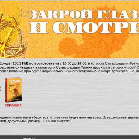
ождь (100.1 FM) по воскресеньям с 13:00 до 14:00
, в котором Сумасшедший Фрэнки
 предлагается угадать - в какой роли Сумасшедший Фрэнки проснулся сегодня утром? 
 повествование проходит эмоционально, немного театрально, в жанре детектива - но, 
оздании новой темы убедитесь, что ее суть будет понятна всем. Всевозможные зашка
тов, допустимый размер - 100х100 пикселей.