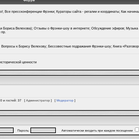
Форум
го!; Все прессконференции Фрэнки; Кураторы сайта - регалии и координаты; Как начин
ки Бориса Велехова); Отзывы о Фрэнки-шоу в интернете; Обсуждение эфиров; Музыка 
 пр.
); Вопросы к Борису Велехову; Бессовестные подражания Фрэнки-шоу; Книга «Разгово
исторической ценности
 0 и гостей: 37 [
Администратор
] [
Модератор
]
Пароль:
Автоматически входить при каждом посещении