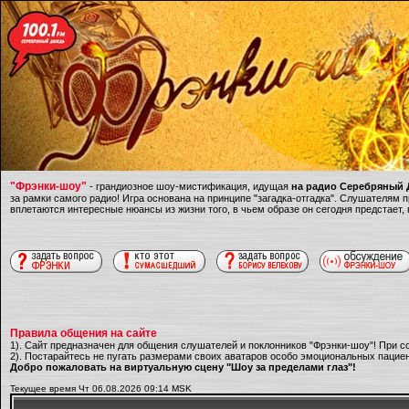
"Фрэнки-шоу"
- грандиозное шоу-мистификация, идущая
на радио Серебряный Д
за рамки самого радио! Игра основана на принципе "загадка-отгадка". Слушателям
вплетаются интересные нюансы из жизни того, в чьем образе он сегодня предстает,
Правила общения на сайте
1). Сайт предназначен для общения слушателей и поклонников "Фрэнки-шоу"! При с
2). Постарайтесь не пугать размерами своих аватаров особо эмоциональных пациен
Добро пожаловать на виртуальную сцену "Шоу за пределами глаз"!
Текущее время Чт 06.08.2026 09:14 MSK