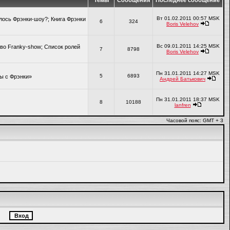
Темы
Сообщения
Последнее сообщение
Вт 01.02.2011 00:57 MSK
алось Фрэнки-шоу?; Книга Фрэнки
6
324
Boris Velehov
Вс 09.01.2011 14:25 MSK
во Franky-show; Список ролей
7
8798
Boris Velehov
Пн 31.01.2011 14:27 MSK
5
6893
ры с Фрэнки»
Андрей Батькович
Пн 31.01.2011 18:37 MSK
8
10188
lanfren
Часовой пояс: GMT + 3