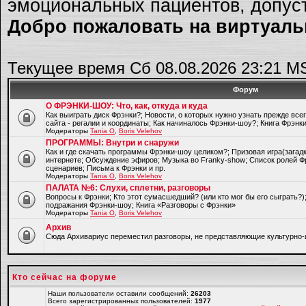
эмоциональных пациентов, допуст
Добро пожаловать на виртуальн
Текущее время Сб 08.08.2026 23:21 M
Форум
О ФРЭНКИ-ШОУ: Что, как, откуда и куда
Как выиграть диск Фрэнки?; Новости, о которых нужно узнать прежде все
сайта - регалии и координаты; Как начиналось Фрэнки-шоу?; Книга Фрэнк
Модераторы
Tania O
,
Boris Velehov
ПРОГРАММЫ: Внутри и снаружи
Как и где скачать программы Фрэнки-шоу целиком?; Призовая игра(загад
интернете; Обсуждение эфиров; Музыка во Franky-show; Список ролей Ф
сценариев; Письма к Фрэнки и пр.
Модераторы
Tania O
,
Boris Velehov
ПАЛАТА №6: Слухи, сплетни, разговоры
Вопросы к Фрэнки; Кто этот сумасшедший? (или кто мог бы его сыграть?
подражания Фрэнки-шоу; Книга «Разговоры с Фрэнки»
Модераторы
Tania O
,
Boris Velehov
Архив
Cюда Архивариус переместил разговоры, не представляющие культурно-
Кто сейчас на форуме
Наши пользователи оставили сообщений:
26203
Всего зарегистрированных пользователей:
1977