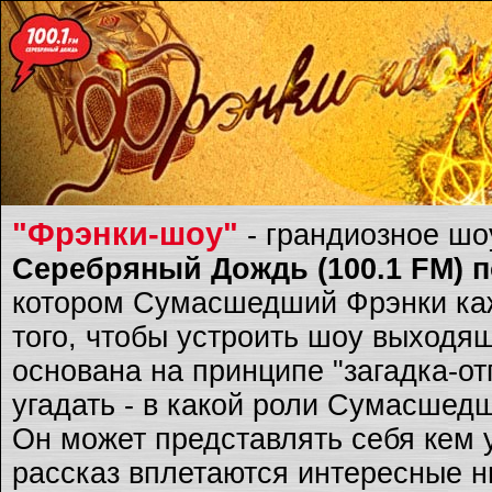
"Фрэнки-шоу"
- грандиозное ш
Серебряный Дождь (100.1 FM) по
котором Сумасшедший Фрэнки каж
того, чтобы устроить шоу выходящ
основана на принципе "загадка-о
угадать - в какой роли Сумасшед
Он может представлять себя кем 
рассказ вплетаются интересные ню